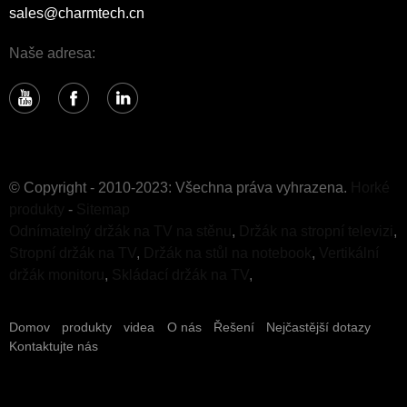
sales@charmtech.cn
Naše adresa:
© Copyright - 2010-2023: Všechna práva vyhrazena.
Horké
produkty
-
Sitemap
Odnímatelný držák na TV na stěnu
,
Držák na stropní televizi
,
Stropní držák na TV
,
Držák na stůl na notebook
,
Vertikální
držák monitoru
,
Skládací držák na TV
,
Domov
produkty
videa
O nás
Řešení
Nejčastější dotazy
Kontaktujte nás