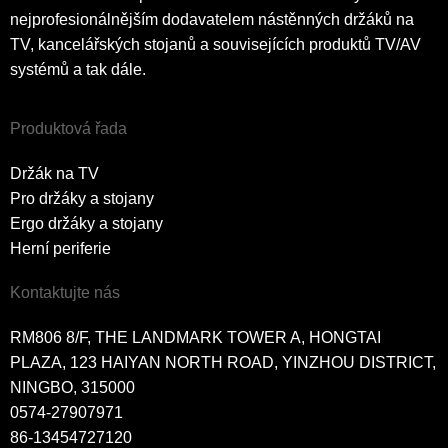
nejprofesionálnějším dodavatelem nástěnných držáků na
TV, kancelářských stojanů a souvisejících produktů TV/AV
systémů a tak dále.
Produktová řada
Držák na TV
Pro držáky a stojany
Ergo držáky a stojany
Herní periferie
Kontaktujte nás
RM806 8/F, THE LANDMARK TOWER A, HONGTAI
PLAZA, 123 HAIYAN NORTH ROAD, YINZHOU DISTRICT,
NINGBO, 315000
0574-27907971
86-13454727120