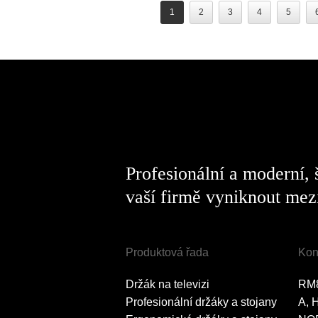
1
2
3
4
5
Profesionální a moderní,
vaší firmě vyniknout mezi
Produktová řada
Kon
Držák na televizi
RM
Profesionální držáky a stojany
A, 