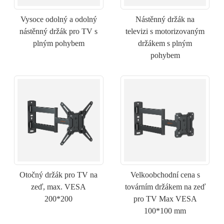
Vysoce odolný a odolný
Nástěnný držák na
nástěnný držák pro TV s
televizi s motorizovaným
plným pohybem
držákem s plným
pohybem
×
ODESLAT ŽÁDOST
Otočný držák pro TV na
Velkoobchodní cena s
zeď, max. VESA
továrním držákem na zeď
200*200
pro TV Max VESA
100*100 mm
×