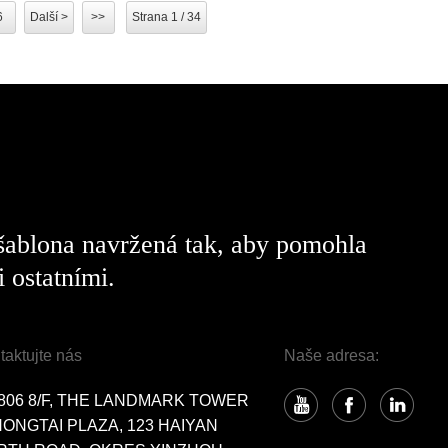
6
Další >
>>
Strana 1 / 34
 šablona navržená tak, aby pomohla
 ostatními.
taktujte nás
Naše adresa:
806 8/F, THE LANDMARK TOWER
HONGTAI PLAZA, 123 HAIYAN