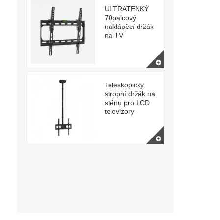
ULTRATENKÝ
70palcový
naklápěcí držák
na TV
Teleskopický
stropní držák na
stěnu pro LCD
televizory