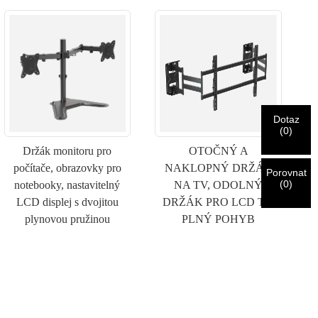
Dotaz
(
0
)
Držák monitoru pro
OTOČNÝ A
počítače, obrazovky pro
NAKLOPNÝ DRŽÁK
Porovnat
(
0
)
notebooky, nastavitelný
NA TV, ODOLNÝ
LCD displej s dvojitou
DRŽÁK PRO LCD TV,
plynovou pružinou
PLNÝ POHYB