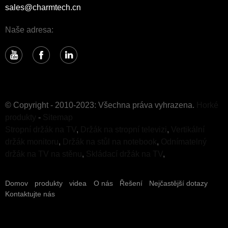
sales@charmtech.cn
Naše adresa:
© Copyright - 2010-2023: Všechna práva vyhrazena.
Horké
produkty
-
Sitemap
Stropní držák na TV
,
Držák na stropní televizi
,
Vertikální
držák monitoru
,
Držák na stůl na notebook
,
Odnímatelný
držák na TV na stěnu
,
Skládací držák na TV
,
Domov
produkty
videa
O nás
Řešení
Nejčastější dotazy
Kontaktujte nás