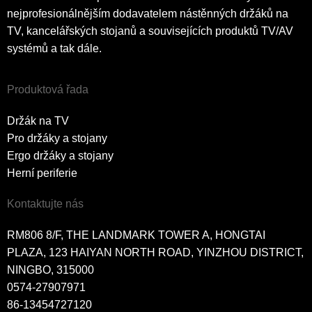
nejprofesionálnějším dodavatelem nástěnných držáků na
TV, kancelářských stojanů a souvisejících produktů TV/AV
systémů a tak dále.
Produktová řada
Držák na TV
Pro držáky a stojany
Ergo držáky a stojany
Herní periferie
Kontaktujte nás
RM806 8/F, THE LANDMARK TOWER A, HONGTAI
PLAZA, 123 HAIYAN NORTH ROAD, YINZHOU DISTRICT,
NINGBO, 315000
0574-27907971
86-13454727120