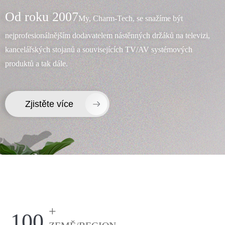
Od roku 2007
My, Charm-Tech, se snažíme být
nejprofesionálnějším dodavatelem nástěnných držáků na televizi,
kancelářských stojanů a souvisejících TV/AV systémových
produktů a tak dále.
×
ODESLAT ŽÁDOST
Zjistěte více
×
VYBERTE SI SVOU VLASTNÍ IDENTITU
×
×
OVĚŘTE SVOU IDENTITU
+
100
Jsem