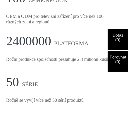
ZEMĚ/REGION
Zákazník společnosti
Zadejte prosím níže svou aktuální pracovní e-mailovou
CHARM
adresu, abyste ověřili, že jste skutečným zákazníkem
OEM a ODM pro televizní zařízení pro více než 100
CHARM.
různých zemí a regionů.
Dotaz
2400000
Jsem
Obdrželi jsme vaši žádost a budeme
OVĚŘIT
váš odeslán
(
0
)
PLATFORMA
Před odesláním prosím
OVĚŘIT VŠE
informace
informace pro ověřování a autorizaci. Jakmile
Nový návštěvník
Předložit
Zpět
jsou
OPRAVIT.
Nesprávné informace povedou k selhání
Po ověření totožnosti obdržíte e-mailové oznámení.
odeslání materiálů.
Porovnat
Roční produkce společnosti přesahuje 2,4 milionu kusů
(
0
)
Předložit
+
Zpět
50
SÉRIE
Ročně se vyvíjí více než 50 sérií produktů