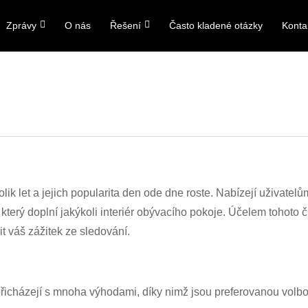
Zprávy
O nás
Řešení
Často kladené otázky
Konta
kolik let a jejich popularita den ode dne roste. Nabízejí uživate
 který doplní jakýkoli interiér obývacího pokoje. Účelem tohoto
it váš zážitek ze sledování.
řicházejí s mnoha výhodami, díky nimž jsou preferovanou volbo