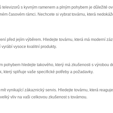
 televizorů s kyvným ramenem a plným pohybem je důležité ověřit
ém časovém rámci. Nechcete si vybrat továrnu, která nedokáže 
bavení před jejím výběrem. Hledejte továrnu, která má moderní z
vyrábí vysoce kvalitní produkty.
ým pohybem hledejte takového, který má zkušenosti s výrobou dr
, který splňuje vaše specifické potřeby a požadavky.
mít vynikající zákaznický servis. Hledejte továrnu, která reag
elký vliv na vaši celkovou zkušenost s továrnou.