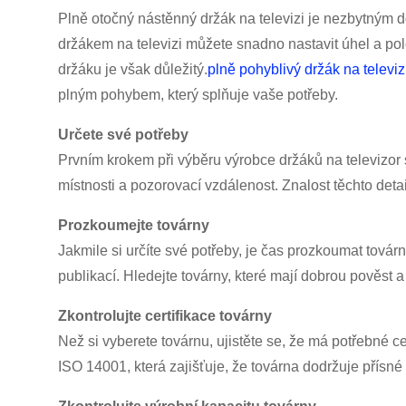
Plně otočný nástěnný držák na televizi je nezbytným d
držákem na televizi můžete snadno nastavit úhel a pol
držáku je však důležitý.
plně pohyblivý držák na televiz
plným pohybem, který splňuje vaše potřeby.
Určete své potřeby
Prvním krokem při výběru výrobce držáků na televizor s
místnosti a pozorovací vzdálenost. Znalost těchto de
Prozkoumejte továrny
Jakmile si určíte své potřeby, je čas prozkoumat továr
publikací. Hledejte továrny, které mají dobrou pověs
Zkontrolujte certifikace továrny
Než si vyberete továrnu, ujistěte se, že má potřebné cer
ISO 14001, která zajišťuje, že továrna dodržuje přís