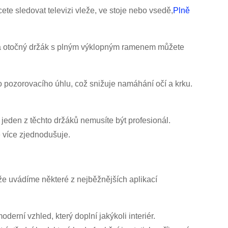
cete sledovat televizi vleže, ve stoje nebo vsedě,
Plně
u na otočný držák s plným výklopným ramenem můžete
o pozorovacího úhlu, což snižuje namáhání očí a krku.
a jeden z těchto držáků nemusíte být profesionál.
ě více zjednodušuje.
íže uvádíme některé z nejběžnějších aplikací
erní vzhled, který doplní jakýkoli interiér.