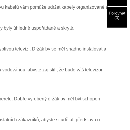
právu kabelů vám pomůže udržet kabely organizované a
Porovnat
(
0
)
ly byly úhledně uspořádané a skryté.
yblivou televizi. Držák by se měl snadno instalovat a
 vodováhou, abyste zajistili, že bude váš televizor
yberete. Dobře vyrobený držák by měl být schopen
statních zákazníků, abyste si udělali představu o