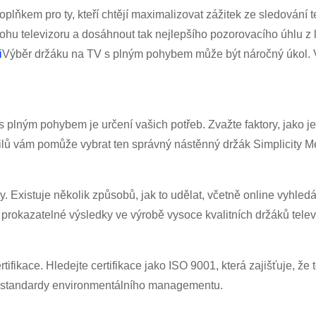
oplňkem pro ty, kteří chtějí maximalizovat zážitek ze sledován
ohu televizoru a dosáhnout tak nejlepšího pozorovacího úhlu z
i
Výběr držáku na TV s plným pohybem může být náročný úkol. V 
 plným pohybem je určení vašich potřeb. Zvažte faktory, jako je 
tailů vám pomůže vybrat ten správný nástěnný držák Simplicity 
ny. Existuje několik způsobů, jak to udělat, včetně online vyhle
t a prokazatelné výsledky ve výrobě vysoce kvalitních držáků t
tifikace. Hledejte certifikace jako ISO 9001, která zajišťuje, že 
né standardy environmentálního managementu.