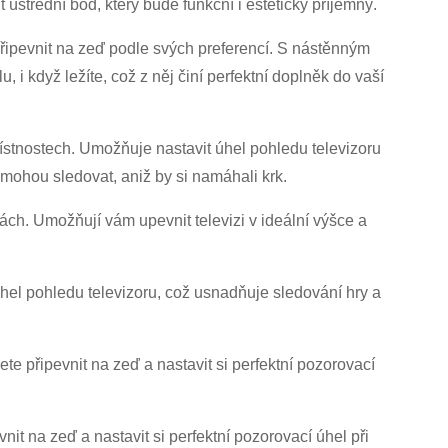
třední bod, který bude funkční i esteticky příjemný.
připevnit na zeď podle svých preferencí. S nástěnným
i když ležíte, což z něj činí perfektní doplněk do vaší
ístnostech. Umožňuje nastavit úhel pohledu televizoru
 mohou sledovat, aniž by si namáhali krk.
ách. Umožňují vám upevnit televizi v ideální výšce a
úhel pohledu televizoru, což usnadňuje sledování hry a
e připevnit na zeď a nastavit si perfektní pozorovací
it na zeď a nastavit si perfektní pozorovací úhel při