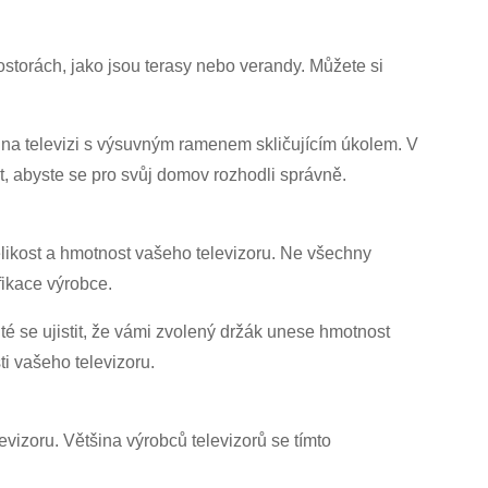
ostorách, jako jsou terasy nebo verandy. Můžete si
na televizi s výsuvným ramenem skličujícím úkolem. V
it, abyste se pro svůj domov rozhodli správně.
velikost a hmotnost vašeho televizoru. Ne všechny
fikace výrobce.
té se ujistit, že vámi zvolený držák unese hmotnost
ti vašeho televizoru.
vizoru. Většina výrobců televizorů se tímto