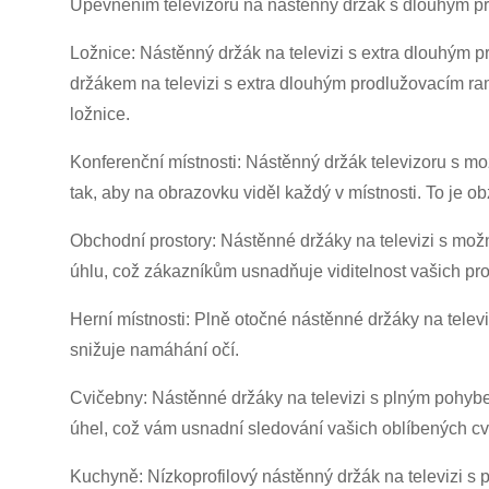
Upevněním televizoru na nástěnný držák s dlouhým pro
Ložnice: Nástěnný držák na televizi s extra dlouhým p
držákem na televizi s extra dlouhým prodlužovacím rame
ložnice.
Konferenční místnosti: Nástěnný držák televizoru s mo
tak, aby na obrazovku viděl každý v místnosti. To je o
Obchodní prostory: Nástěnné držáky na televizi s možn
úhlu, což zákazníkům usnadňuje viditelnost vašich pr
Herní místnosti: Plně otočné nástěnné držáky na televi
snižuje namáhání očí.
Cvičebny: Nástěnné držáky na televizi s plným pohybem
úhel, což vám usnadní sledování vašich oblíbených c
Kuchyně: Nízkoprofilový nástěnný držák na televizi s pl