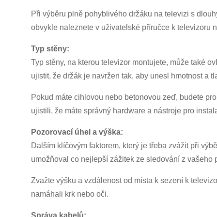
Při výběru plně pohyblivého držáku na televizi s dlou
obvykle naleznete v uživatelské příručce k televizor
Typ stěny:
Typ stěny, na kterou televizor montujete, může také 
ujistit, že držák je navržen tak, aby unesl hmotnost a t
Pokud máte cihlovou nebo betonovou zeď, budete pro s
ujistili, že máte správný hardware a nástroje pro instala
Pozorovací úhel a výška:
Dalším klíčovým faktorem, který je třeba zvážit při výb
umožňoval co nejlepší zážitek ze sledování z vašeho 
Zvažte výšku a vzdálenost od místa k sezení k televizor
namáhali krk nebo oči.
Správa kabelů: