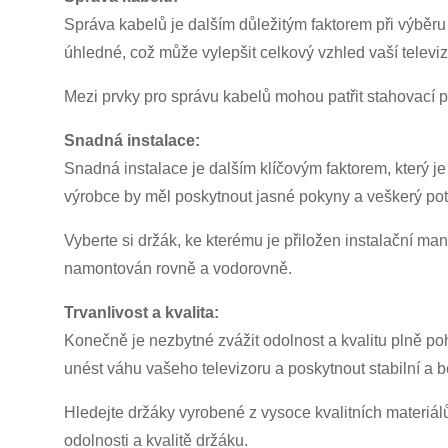
Správa kabelů je dalším důležitým faktorem při výběr
úhledné, což může vylepšit celkový vzhled vaší televiz
Mezi prvky pro správu kabelů mohou patřit stahovací p
Snadná instalace:
Snadná instalace je dalším klíčovým faktorem, který je
výrobce by měl poskytnout jasné pokyny a veškerý po
Vyberte si držák, ke kterému je přiložen instalační ma
namontován rovně a vodorovně.
Trvanlivost a kvalita:
Konečně je nezbytné zvážit odolnost a kvalitu plně p
unést váhu vašeho televizoru a poskytnout stabilní a
Hledejte držáky vyrobené z vysoce kvalitních materiálů
odolnosti a kvalitě držáku.