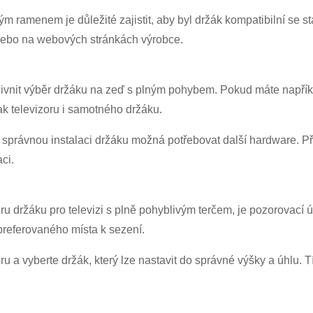
×
ODESLAT ŽÁDOST
hým ramenem je důležité zajistit, aby byl držák kompatibilní se
u nebo na webových stránkách výrobce.
ovlivnit výběr držáku na zeď s plným pohybem. Pokud máte např
lak televizoru i samotného držáku.
právnou instalaci držáku možná potřebovat další hardware. Před
ci.
×
×
OVĚŘTE SVOU IDENTITU
×
VYBERTE SI SVOU VLASTNÍ IDENTITU
ěru držáku pro televizi s plně pohyblivým terčem, je pozorovací 
preferovaného místa k sezení.
Zadejte prosím níže svou aktuální pracovní e-mailovou adresu,
abyste ověřili, že jste skutečným zákazníkem CHARM.
u a vyberte držák, který lze nastavit do správné výšky a úhlu. Tí
Jsem
Jsem
Zákazník společnosti
Nový návštěvník
Obdrželi jsme vaši žádost a budeme
OVĚŘIT
váš odeslán
CHARM