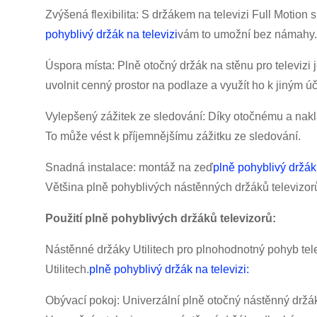
Zvýšená flexibilita: S držákem na televizi Full Motion 
pohyblivý držák na televizi
vám to umožní bez námahy.
Úspora místa: Plně otočný držák na stěnu pro televiz
uvolnit cenný prostor na podlaze a využít ho k jiným ú
Vylepšený zážitek ze sledování: Díky otočnému a naklá
To může vést k příjemnějšímu zážitku ze sledování.
Snadná instalace: montáž na zeď
plně pohyblivý držák 
Většina plně pohyblivých nástěnných držáků televizorů
Použití plně pohyblivých držáků televizorů:
Nástěnné držáky Utilitech pro plnohodnotný pohyb tele
Utilitech.
plně pohyblivý držák na televizi:
Obývací pokoj: Univerzální plně otočný nástěnný držák n