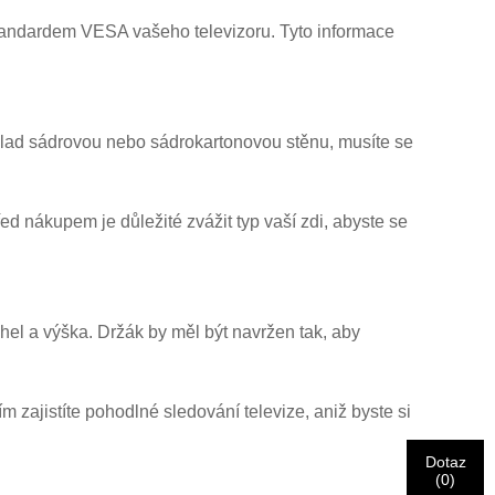
 standardem VESA vašeho televizoru. Tyto informace
íklad sádrovou nebo sádrokartonovou stěnu, musíte se
 nákupem je důležité zvážit typ vaší zdi, abyste se
úhel a výška. Držák by měl být navržen tak, aby
m zajistíte pohodlné sledování televize, aniž byste si
Dotaz
(
0
)