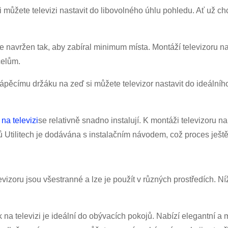
si můžete televizi nastavit do libovolného úhlu pohledu. Ať už ch
i je navržen tak, aby zabíral minimum místa. Montáží televizor
čelům.
pěcímu držáku na zeď si můžete televizor nastavit do ideálníh
na televizi
se relativně snadno instalují. K montáži televizoru n
 Utilitech je dodávána s instalačním návodem, což proces ješt
vizoru jsou všestranné a lze je použít v různých prostředích. N
a televizi je ideální do obývacích pokojů. Nabízí elegantní a mod