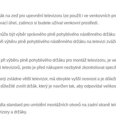
ák na zeď pro upevnění televizoru lze použít i ve venkovních pr
ovací úhel, zatímco si budete užívat venkovní prostředí.
ůže být výběr správného plně pohyblivého nástěnného držáku 
 při výběru plně pohyblivého nástěnného držáku na televizi zváž
it při výběru plně pohyblivého držáku pro montáž televizoru, je 
i televizorů, proto je před nákupem nezbytné zkontrolovat speci
rý zvládne větší televizor, má obvykle vyšší nosnost a je důleži
 důležité zvolit držák, který je navržen tak, aby odpovídal velikos
a standard pro umístění montážních otvorů na zadní straně tele
izory a držáky.