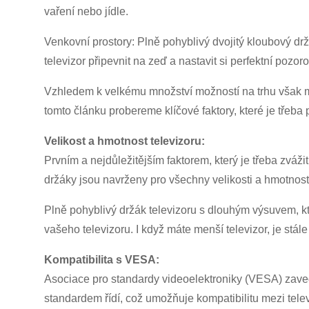
vaření nebo jídle.
Venkovní prostory: Plně pohyblivý dvojitý kloubový drž
televizor připevnit na zeď a nastavit si perfektní pozor
Vzhledem k velkému množství možností na trhu však m
tomto článku probereme klíčové faktory, které je třeba
Velikost a hmotnost televizoru:
Prvním a nejdůležitějším faktorem, který je třeba zváž
držáky jsou navrženy pro všechny velikosti a hmotnost
Plně pohyblivý držák televizoru s dlouhým výsuvem, kte
vašeho televizoru. I když máte menší televizor, je stále
Kompatibilita s VESA:
Asociace pro standardy videoelektroniky (VESA) zavedl
standardem řídí, což umožňuje kompatibilitu mezi telev