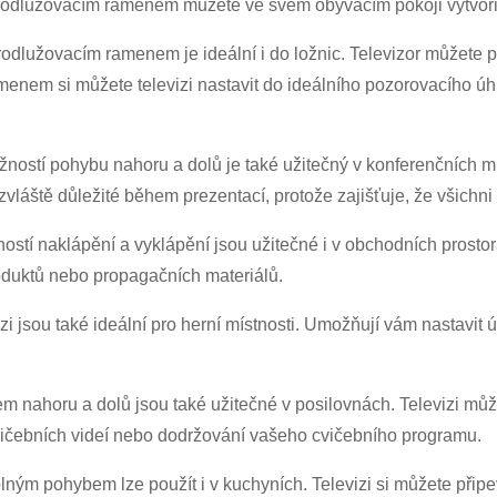
dlužovacím ramenem můžete ve svém obývacím pokoji vytvořit ús
rodlužovacím ramenem je ideální i do ložnic. Televizor můžete 
nem si můžete televizi nastavit do ideálního pozorovacího úhlu, 
žností pohybu nahoru a dolů je také užitečný v konferenčních m
bzvláště důležité během prezentací, protože zajišťuje, že všichni
ostí naklápění a vyklápění jsou užitečné i v obchodních prostor
oduktů nebo propagačních materiálů.
zi jsou také ideální pro herní místnosti. Umožňují vám nastavit 
 nahoru a dolů jsou také užitečné v posilovnách. Televizi můžet
vičebních videí nebo dodržování vašeho cvičebního programu.
ným pohybem lze použít i v kuchyních. Televizi si můžete připevn