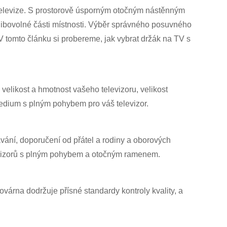
í televize. S prostorově úsporným otočným nástěnným
 libovolné části místnosti. Výběr správného posuvného
tomto článku si probereme, jak vybrat držák na TV s
velikost a hmotnost vašeho televizoru, velikost
Medium s plným pohybem pro váš televizor.
dávání, doporučení od přátel a rodiny a oborových
elevizorů s plným pohybem a otočným ramenem.
továrna dodržuje přísné standardy kontroly kvality, a