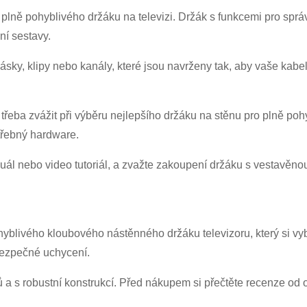
Před odesláním prosím
OVĚŘIT VŠE
informace
informace pro ověřování a autorizaci. Jakmile
Předložit
Zpět
jsou
OPRAVIT.
Nesprávné informace povedou k selhání odeslání
u plně pohyblivého držáku na televizi. Držák s funkcemi pro s
Po ověření totožnosti obdržíte e-mailové oznámení.
materiálů.
ní sestavy.
ásky, klipy nebo kanály, které jsou navrženy tak, aby vaše kabe
Předložit
Zpět
 třeba zvážit při výběru nejlepšího držáku na stěnu pro plně poh
třebný hardware.
nuál nebo video tutoriál, a zvažte zakoupení držáku s vestavěnou
ohyblivého kloubového nástěnného držáku televizoru, který si v
 bezpečné uchycení.
 a s robustní konstrukcí. Před nákupem si přečtěte recenze od o