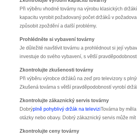
Zkontrolujte výrobní kapacitu továrny
Při výběru vhodné továrny na výrobu klasických držáků
kapacitu vyrobit požadovaný počet držáků v požadovan
způsobit zpoždění a další problémy.
Prohlédněte si vybavení továrny
Je důležité navštívit továrnu a prohlédnout si její vy
investuje do svého vybavení, s větší pravděpodobností 
Zkontrolujte zkušenosti továrny
Při výběru výrobce držáků na zeď pro televizory s pln
Zkušená továrna s větší pravděpodobností vyrobí držák
Zkontrolujte zákaznický servis továrny
Dobrý
plně pohyblivý držák na televizi
Továrna by měla 
otázky nebo obavy. Dobrý zákaznický servis může mít v
Zkontrolujte ceny továrny