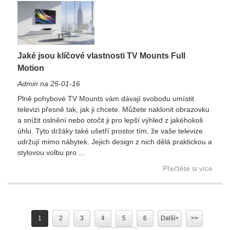
Jaké jsou klíčové vlastnosti TV Mounts Full
Motion
Admin na 25-01-16
Plně pohybové TV Mounts vám dávají svobodu umístit
televizi přesně tak, jak ji chcete. Můžete naklonit obrazovku
a snížit oslnění nebo otočit ji pro lepší výhled z jakéhokoli
úhlu. Tyto držáky také ušetří prostor tím, že vaše televize
udržují mimo nábytek. Jejich design z nich dělá praktickou a
stylovou volbu pro ...
Přečtěte si více
1
2
3
4
5
6
Další>
>>