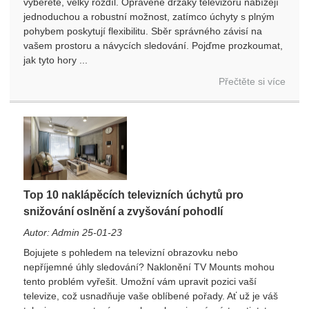
vyberete, velký rozdíl. Opravené držáky televizorů nabízejí
jednoduchou a robustní možnost, zatímco úchyty s plným
pohybem poskytují flexibilitu. Sběr správného závisí na
vašem prostoru a návycích sledování. Pojďme prozkoumat,
jak tyto hory ...
Přečtěte si více
Top 10 naklápěcích televizních úchytů pro
snižování oslnění a zvyšování pohodlí
Autor: Admin 25-01-23
Bojujete s pohledem na televizní obrazovku nebo
nepříjemné úhly sledování? Naklonění TV Mounts mohou
tento problém vyřešit. Umožní vám upravit pozici vaší
televize, což usnadňuje vaše oblíbené pořady. Ať už je váš