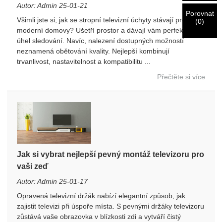
jsou
OPRAVIT.
Nesprávné informace povedou k selhání
Identifikace je ověřena, obdržíte e-mailové oznámení.
Autor: Admin 25-01-21
odesílaných materiálů.
Porovnat
Všimli jste si, jak se stropní televizní úchyty stávají pro
(
0
)
moderní domovy? Ušetří prostor a dávají vám perfektní
úhel sledování. Navíc, nalezení dostupných možností
Předložit
Vraťte se
neznamená obětování kvality. Nejlepší kombinují
trvanlivost, nastavitelnost a kompatibilitu ...
Přečtěte si více
Jak si vybrat nejlepší pevný montáž televizoru pro
vaši zeď
Autor: Admin 25-01-17
Opravená televizní držák nabízí elegantní způsob, jak
zajistit televizi při úspoře místa. S pevnými držáky televizoru
zůstává vaše obrazovka v blízkosti zdi a vytváří čistý