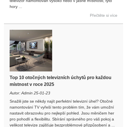
televizor namontován vysoko nebo v jasné místnosti, tyto
hory ...
Přečtěte si více
Top 10 otočných televizních úchytů pro každou
místnost v roce 2025
Autor: Admin 25-01-23
Snažili jste se někdy najít perfektní televizní úhel? Otočné
namontování TV vyřeší tento problém tím, že vám umožní
nastavit obrazovku pro nejlepší pohled. Jsou měničem her
pro pohodlí a flexibilitu. Sbírání správného pro váš pokoj a
velikost televize zajišťuje bezproblémové přizpůsobení a ...