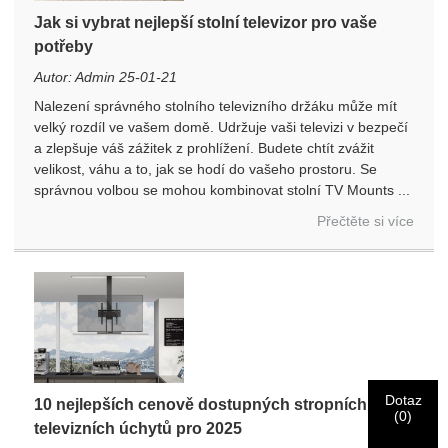
Jak si vybrat nejlepší stolní televizor pro vaše
potřeby
Autor: Admin 25-01-21
Nalezení správného stolního televizního držáku může mít
velký rozdíl ve vašem domě. Udržuje vaši televizi v bezpečí
a zlepšuje váš zážitek z prohlížení. Budete chtít zvážit
×
velikost, váhu a to, jak se hodí do vašeho prostoru. Se
Vyberte si svou vlastní identitu
správnou volbou se mohou kombinovat stolní TV Mounts ...
×
Přečtěte si více
×
Ověřte svou identitu
Jsem
Charmův zákazník
Níže zadejte svou aktuální pracovní e -mailovou adresu,
abyste ověřili, že jste zákazníkem skutečného Charma.
Dotaz
10 nejlepších cenově dostupných stropních
Jsem
Obdrželi jsme vaši žádost a Will
Ověřit
vaše odeslané
(
0
)
televizních úchytů pro 2025
Před odesláním prosím
Ověřit všechny
informace
informace pro ověřování a autorizaci. Jednou
Nový návštěvník
Předložit
Vraťte se