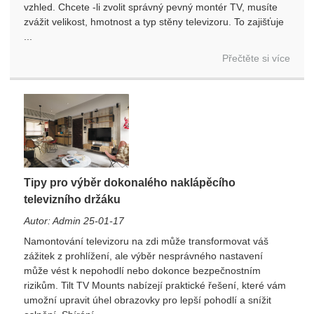
vzhled. Chcete -li zvolit správný pevný montér TV, musíte
zvážit velikost, hmotnost a typ stěny televizoru. To zajišťuje
...
Přečtěte si více
Tipy pro výběr dokonalého naklápěcího
televizního držáku
Autor: Admin 25-01-17
Namontování televizoru na zdi může transformovat váš
zážitek z prohlížení, ale výběr nesprávného nastavení
může vést k nepohodlí nebo dokonce bezpečnostním
rizikům. Tilt TV Mounts nabízejí praktické řešení, které vám
umožní upravit úhel obrazovky pro lepší pohodlí a snížit