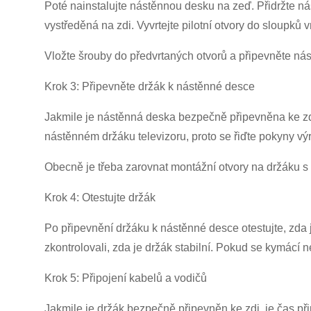
Poté nainstalujte nástěnnou desku na zeď. Přidržte ná
vystředěná na zdi. Vyvrtejte pilotní otvory do sloupků
Vložte šrouby do předvrtaných otvorů a připevněte nás
Krok 3: Připevněte držák k nástěnné desce
Jakmile je nástěnná deska bezpečně připevněna ke zdi
nástěnném držáku televizoru, proto se řiďte pokyny vý
Obecně je třeba zarovnat montážní otvory na držáku s
Krok 4: Otestujte držák
Po připevnění držáku k nástěnné desce otestujte, zda 
zkontrolovali, zda je držák stabilní. Pokud se kymácí
Krok 5: Připojení kabelů a vodičů
Jakmile je držák bezpečně připevněn ke zdi, je čas přip