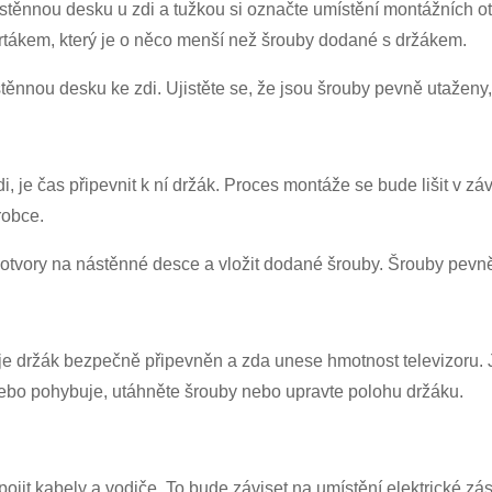
stěnnou desku u zdi a tužkou si označte umístění montážních otv
 vrtákem, který je o něco menší než šrouby dodané s držákem.
těnnou desku ke zdi. Ujistěte se, že jsou šrouby pevně utaženy
, je čas připevnit k ní držák. Proces montáže se bude lišit v 
robce.
 otvory na nástěnné desce a vložit dodané šrouby. Šrouby pevn
je držák bezpečně připevněn a zda unese hmotnost televizoru. J
 nebo pohybuje, utáhněte šrouby nebo upravte polohu držáku.
ojit kabely a vodiče. To bude záviset na umístění elektrické zás