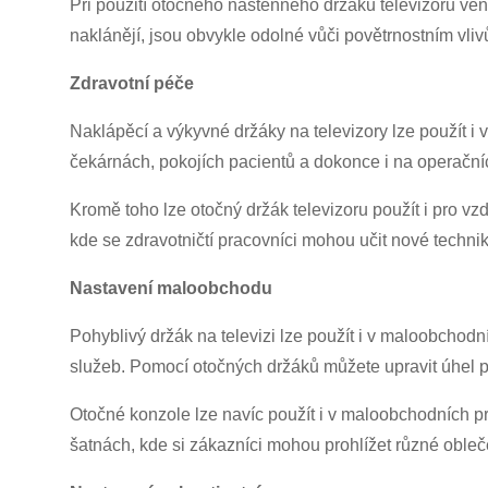
Při použití otočného nástěnného držáku televizoru venku
naklánějí, jsou obvykle odolné vůči povětrnostním vli
Zdravotní péče
Naklápěcí a výkyvné držáky na televizory lze použít i v
čekárnách, pokojích pacientů a dokonce i na operační
Kromě toho lze otočný držák televizoru použít i pro vz
kde se zdravotničtí pracovníci mohou učit nové technik
Nastavení maloobchodu
Pohyblivý držák na televizi lze použít i v maloobchodn
služeb. Pomocí otočných držáků můžete upravit úhel poh
Otočné konzole lze navíc použít i v maloobchodních pr
šatnách, kde si zákazníci mohou prohlížet různé obleč