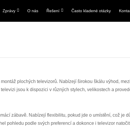
Zprávy
O nás
Řešení
Často kladené otázky
Konta
 montáž plochých televizorů. Nabízejí širokou škálu výhod, mezi
elevizi jsou k dispozici v různých stylech, velikostech a provede
omácí zábavě. Nabízejí flexibilitu, pokud jde o umístění, což je d
hel pohledu podle svých preferencí a dokonce i televizor natočit 