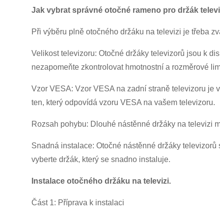
Jak vybrat správné otočné rameno pro držák telev
Při výběru plně otočného držáku na televizi je třeba zvá
Velikost televizoru: Otočné držáky televizorů jsou k dis
nezapomeňte zkontrolovat hmotnostní a rozměrové limi
Vzor VESA: Vzor VESA na zadní straně televizoru je v
ten, který odpovídá vzoru VESA na vašem televizoru.
Rozsah pohybu: Dlouhé nástěnné držáky na televizi mají 
Snadná instalace: Otočné nástěnné držáky televizorů s
vyberte držák, který se snadno instaluje.
Instalace otočného držáku na televizi.
Část 1: Příprava k instalaci