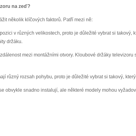
Před odesláním prosím
OVĚŘIT VŠE
informace
informace pro ověřování a autorizaci. Jakmile
Předložit
Zpět
izoru na zeď?
jsou
OPRAVIT.
Nesprávné informace povedou k selhání odeslání
Po ověření totožnosti obdržíte e-mailové oznámení.
materiálů.
žit několik klíčových faktorů. Patří mezi ně:
Předložit
Zpět
pozici v různých velikostech, proto je důležité vybrat si takový,
ty držáku.
zdálenost mezi montážními otvory. Kloubové držáky televizoru s
různý rozsah pohybu, proto je důležité vybrat si takový, který n
e obvykle snadno instalují, ale některé modely mohou vyžadovat 