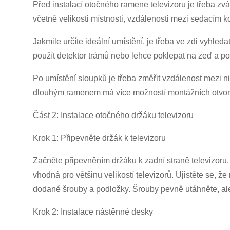
Před instalací otočného ramene televizoru je třeba zváž
včetně velikosti místnosti, vzdálenosti mezi sedacím 
Jakmile určíte ideální umístění, je třeba ve zdi vyhle
použít detektor trámů nebo lehce poklepat na zeď a po
Po umístění sloupků je třeba změřit vzdálenost mezi ni
dlouhým ramenem má více možností montážních otvorů,
Část 2: Instalace otočného držáku televizoru
Krok 1: Připevněte držák k televizoru
Začněte připevněním držáku k zadní straně televizoru
vhodná pro většinu velikostí televizorů. Ujistěte se, 
dodané šrouby a podložky. Šrouby pevně utáhněte, ale 
Krok 2: Instalace nástěnné desky