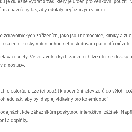
 je důležité vybrat držák, který je určen pro venkovní použití. 
vům a navrženy tak, aby odolaly nepříznivým vlivům.
e zdravotnických zařízeních, jako jsou nemocnice, kliniky a zubn
ch sálech. Poskytnutím pohodlného sledování pacientů můžete po
dělávací účely. Ve zdravotnických zařízeních lze otočné držáky p
y a postupy.
ích prostorách. Lze jej použít k upevnění televizorů do výloh, c
ledu tak, aby byl displej viditelný pro kolemjdoucí.
odejnách, kde zákazníkům poskytnou interaktivní zážitek. Napří
ení a doplňky.