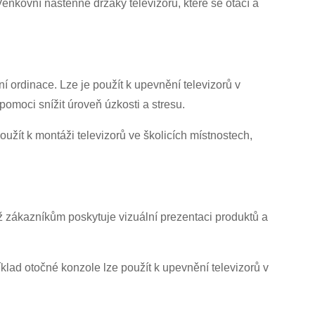
Venkovní nástěnné držáky televizoru, které se otáčí a
í ordinace. Lze je použít k upevnění televizorů v
moci snížit úroveň úzkosti a stresu.
oužít k montáži televizorů ve školicích místnostech,
ož zákazníkům poskytuje vizuální prezentaci produktů a
klad otočné konzole lze použít k upevnění televizorů v