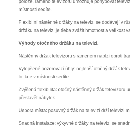
poloze, rameno televizoru umožňuje pohybovat televiz
místnosti sedíte.
Flexibilní nástěnné držáky na televizi se dodávají v rů
držáku na televizi je třeba zvážit hmotnost a velikost 
Výhody otočného držáku na televizi.
Nástěnný držák televizoru s ramenem nabízí oproti tr
Vylepšené pozorovací úhly: nejlepší otočný držák tel
to, kde v místnosti sedíte.
Zvýšená flexibilita: otočný nástěnný držák televizoru
přestavět nábytek.
Úspora místa: posuvný držák na televizi drží televizi
Snadná instalace: výkyvné držáky na televizi se snadn