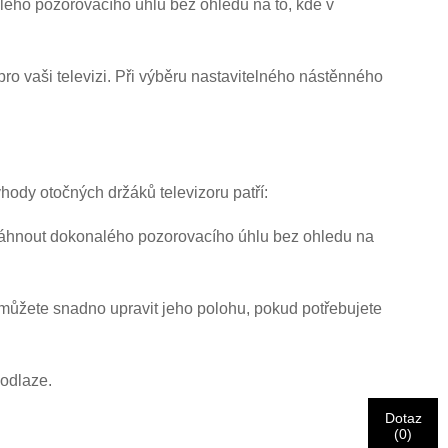
lého pozorovacího úhlu bez ohledu na to, kde v
 pro vaši televizi. Při výběru nastavitelného nástěnného
ody otočných držáků televizoru patří:
osáhnout dokonalého pozorovacího úhlu bez ohledu na
e můžete snadno upravit jeho polohu, pokud potřebujete
podlaze.
Dotaz
(
0
)