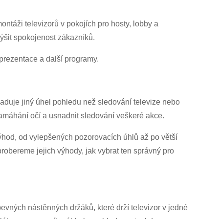
 montáži televizorů v pokojích pro hosty, lobby a
ýšit spokojenost zákazníků.
 prezentace a další programy.
žaduje jiný úhel pohledu než sledování televize nebo
namáhání očí a usnadnit sledování veškeré akce.
výhod, od vylepšených pozorovacích úhlů až po větší
probereme jejich výhody, jak vybrat ten správný pro
evných nástěnných držáků, které drží televizor v jedné