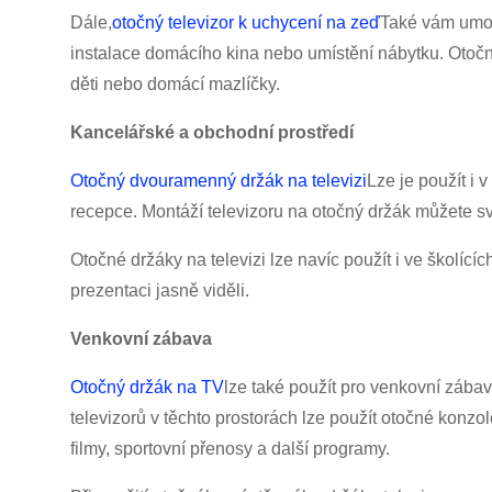
Dále,
otočný televizor k uchycení na zeď
Také vám umožn
instalace domácího kina nebo umístění nábytku. Otočné
děti nebo domácí mazlíčky.
Kancelářské a obchodní prostředí
Otočný dvouramenný držák na televizi
Lze je použít i 
recepce. Montáží televizoru na otočný držák můžete 
Otočné držáky na televizi lze navíc použít i ve školíc
prezentaci jasně viděli.
Venkovní zábava
Otočný držák na TV
lze také použít pro venkovní zábavu
televizorů v těchto prostorách lze použít otočné konzo
filmy, sportovní přenosy a další programy.