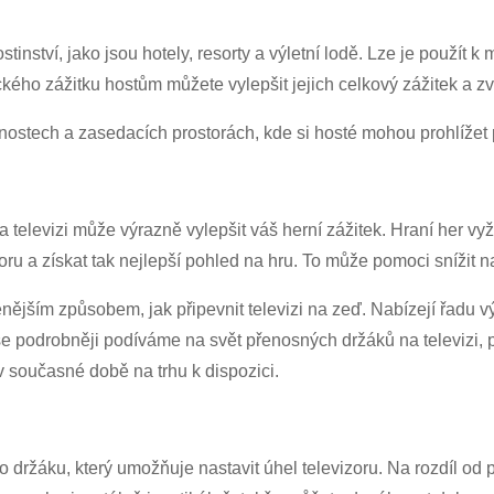
stinství, jako jsou hotely, resorty a výletní lodě. Lze je použít k
ého zážitku hostům můžete vylepšit jejich celkový zážitek a zv
tnostech a zasedacích prostorách, kde si hosté mohou prohlížet
televizi může výrazně vylepšit váš herní zážitek. Hraní her vy
oru a získat tak nejlepší pohled na hru. To může pomoci snížit 
enějším způsobem, jak připevnit televizi na zeď. Nabízejí řadu 
u se podrobněji podíváme na svět přenosných držáků na televizi, 
 v současné době na trhu k dispozici.
držáku, který umožňuje nastavit úhel televizoru. Na rozdíl od p