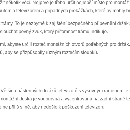
it několik věcí. Nejprve je třeba určit nejlepší místo pro montá
koutem a televizorem a případných překážkách, které by mohly br
dat trámy. To je nezbytné k zajištění bezpečného připevnění držá
slouchat pevný zvuk, který přítomnost trámu indikuje.
mi, abyste určili rozteč montážních otvorů potřebných pro držák
 aby se přizpůsobily různým roztečím sloupků.
. Většina nástěnných držáků televizorů s výsuvným ramenem je 
že montážní deska je vodorovná a vycentrovaná na zadní straně te
ne příliš silně, aby nedošlo k poškození televizoru.