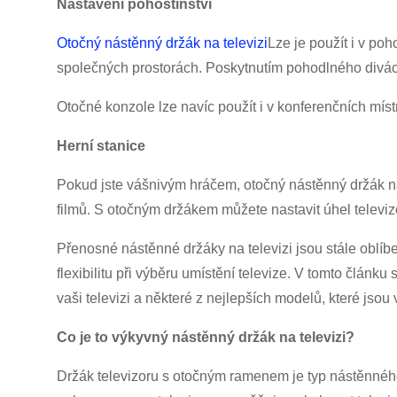
Nastavení pohostinství
Otočný nástěnný držák na televizi
Lze je použít i v poho
společných prostorách. Poskytnutím pohodlného diváck
Otočné konzole lze navíc použít i v konferenčních mís
Herní stanice
Pokud jste vášnivým hráčem, otočný nástěnný držák na 
filmů. S otočným držákem můžete nastavit úhel televiz
Přenosné nástěnné držáky na televizi jsou stále oblíb
flexibilitu při výběru umístění televize. V tomto článk
vaši televizi a některé z nejlepších modelů, které jsou
Co je to výkyvný nástěnný držák na televizi?
Držák televizoru s otočným ramenem je typ nástěnného 