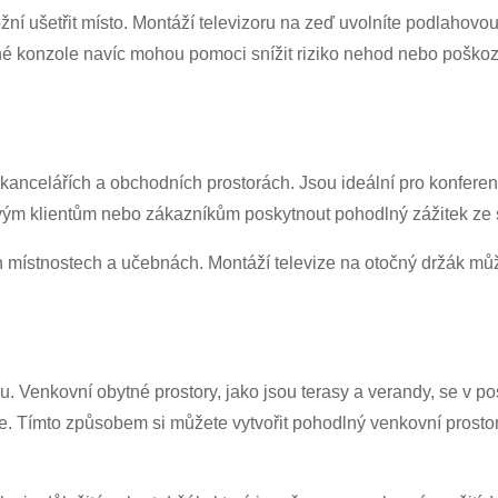
í ušetřit místo. Montáží televizoru na zeď uvolníte podlahovou 
 konzole navíc mohou pomoci snížit riziko nehod nebo poškození
v kancelářích a obchodních prostorách. Jsou ideální pro konferen
svým klientům nebo zákazníkům poskytnout pohodlný zážitek ze
ích místnostech a učebnách. Montáží televize na otočný držák můž
. Venkovní obytné prostory, jako jsou terasy a verandy, se v pos
le. Tímto způsobem si můžete vytvořit pohodlný venkovní prostor