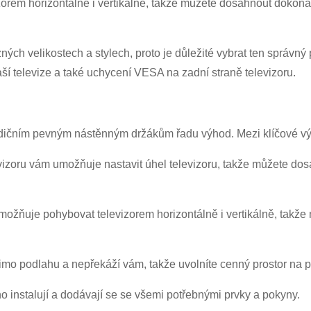
×
orem horizontálně i vertikálně, takže můžete dosáhnout dokona
ODESLAT ŽÁDOST
zných velikostech a stylech, proto je důležité vybrat ten správný
vaší televize a také uchycení VESA na zadní straně televizoru.
adičním pevným nástěnným držákům řadu výhod. Mezi klíčové výh
×
evizoru vám umožňuje nastavit úhel televizoru, takže můžete d
×
OVĚŘTE SVOU IDENTITU
×
VYBERTE SI SVOU VLASTNÍ IDENTITU
 umožňuje pohybovat televizorem horizontálně i vertikálně, takž
Zadejte prosím níže svou aktuální pracovní e-mailovou adresu,
abyste ověřili, že jste skutečným zákazníkem CHARM.
 mimo podlahu a nepřekáží vám, takže uvolníte cenný prostor na 
Jsem
Jsem
Zákazník společnosti
o instalují a dodávají se se všemi potřebnými prvky a pokyny.
Nový návštěvník
Obdrželi jsme vaši žádost a budeme
OVĚŘIT
váš odeslán
CHARM