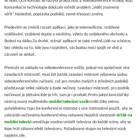
se vidět.Oční kontakt se nazývá praktičnost a videokonference vznikly, když
komunikační technologie dokázaly vyřešit problém „vidět znamená
věřit“.Následně, poptávka podniků, země-třesoucí změny.
Především se změnil rozsah aplikací, jako je telemedicína, vzdálené
vzdělávání, vzdálené dopisy a návštěvy, výlety do vzdáleného obchodu a
školení na dálku.Za druhé, scénář aplikace se také změnil.Lidé na schůzce,
bez ohledu na to, kde jsou rozptýleni, vás budou moci spojit ve vlně a
zároveň se setkat.
Přestože se náklady na videokonference snížily, pokud má společnost více
zasedacích místností, musí být každá zasedací místnost vybavena sadou
videokonferenčního zařízení, což pro mnoho malých a středních podniků
představuje velké náklady a bude nečinný. zasedací místnosti, pro podnik,
nečinnost je plýtvání.Kde je trh, tam je i produkt.Proto jakýsi kancelářský
nástroj zvaný multimédia
mobilní televizní vozík
vznikl.Díky svému
pohyblivému typu lze konferenční místnost s více místnostmi použít, aby se
zabránilo nečinnému konferenčnímu vybavení.Největší vlastností
držák na
mobilní televizi
umožňuje snadno umístit televizor do každé scény, aby se
lépe hrál zábavní efekt televizoru. Požadovaný stojan na televizní vozík
najdete zde.