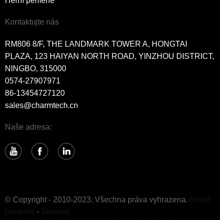
Herní periferie
Kontaktujte nás
RM806 8/F, THE LANDMARK TOWER A, HONGTAI
PLAZA, 123 HAIYAN NORTH ROAD, YINZHOU DISTRICT,
NINGBO, 315000
0574-27907971
86-13454727120
sales@charmtech.cn
Naše adresa:
© Copyright - 2010-2023: Všechna práva vyhrazena.
Horké
produkty
-
Sitemap