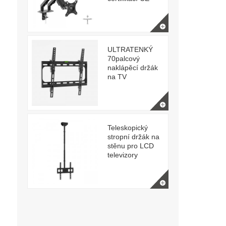
ULTRATENKÝ
70palcový
naklápěcí držák
na TV
Teleskopický
stropní držák na
stěnu pro LCD
televizory