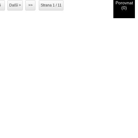
Porovnat
6
Další >
>>
Strana 1 / 11
(
0
)