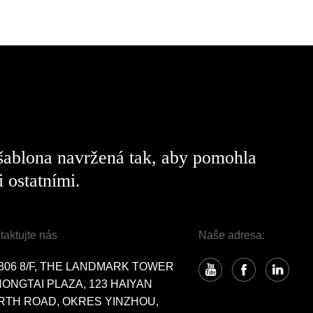
 šablona navržená tak, aby pomohla
 ostatními.
taktujte nás
Naše adresa:
806 8/F, THE LANDMARK TOWER
HONGTAI PLAZA, 123 HAIYAN
RTH ROAD, OKRES YINZHOU,