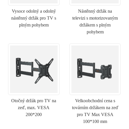
Vysoce odolný a odolný
Nástěnný držák na
nástěnný držák pro TV s
televizi s motorizovaným
plným pohybem
držákem s plným
pohybem
Otočný držák pro TV na
Velkoobchodní cena s
zeď, max. VESA
továrním držákem na zeď
200*200
pro TV Max VESA
×
ODESLAT ŽÁDOST
100*100 mm