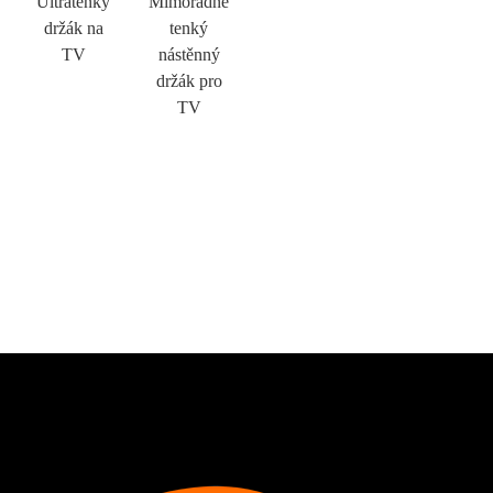
Ultratenký
Mimořádně
držák na
tenký
TV
nástěnný
držák pro
TV
×
PODAT ŽÁDOST
×
VYBERTE SI SVOU VLASTNÍ IDENTITA
×
×
OVĚŘTE SVOU IDENTITU
jsem