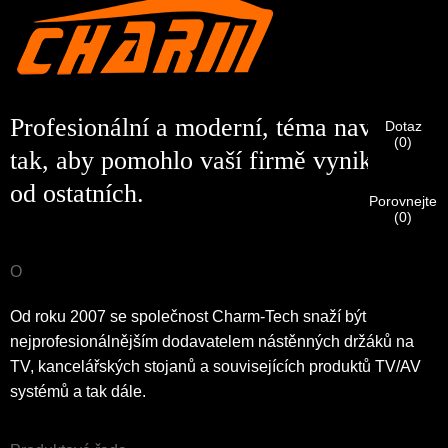
Zákazník společnosti
Níže prosím zadejte svou aktuální pracovní e-mailovou
CHARM
adresu, abyste si ověřili, že jste skutečným zákazníkem
CHARM.
Profesionální a moderní, téma navržené
Dotaz
jsem
Obdrželi jsme vaši žádost a vůli
OVĚŘIT
váš předložený
(
0
)
tak, aby pomohlo vaší firmě vyniknout
Před odesláním prosím
OVĚŘTE VŠECHNY
informace
informace pro autentizaci a autorizaci. Jednou
Nový návštěvník
Předložit
Vraťte se zpět
jsou
OPRAVIT.
Nesprávné informace povedou k selhání
je identifikace ověřena, obdržíte upozornění e-mailem.
od ostatních.
odesílaných materiálů.
Porovnejte
(
0
)
Předložit
Vraťte se zpět
O
Od roku 2007 se společnost Charm-Tech snaží být
nejprofesionálnějším dodavatelem nástěnných držáků na
TV, kancelářských stojanů a souvisejících produktů TV/AV
systémů a tak dále.