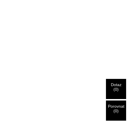
Dotaz
(
0
)
Porovnat
(
0
)