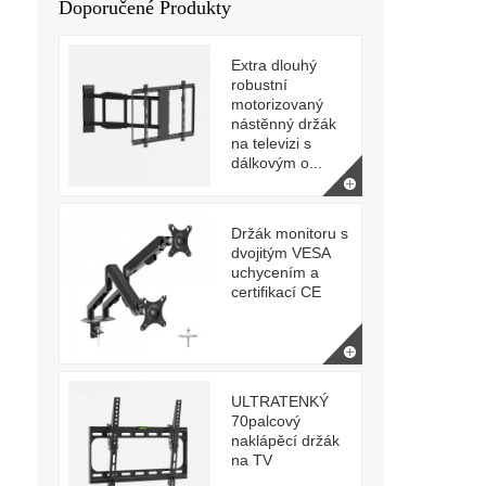
Doporučené Produkty
Extra dlouhý
robustní
motorizovaný
nástěnný držák
na televizi s
dálkovým o...
Držák monitoru s
dvojitým VESA
uchycením a
certifikací CE
ULTRATENKÝ
70palcový
naklápěcí držák
na TV