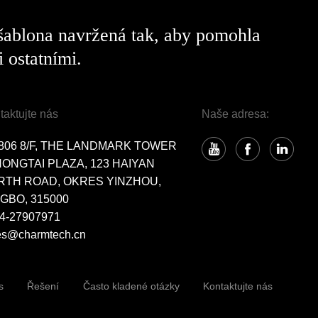
 šablona navržená tak, aby pomohla
 ostatními.
taktujte nás
Naše adresa:
806 8/F, THE LANDMARK TOWER
HONGTAI PLAZA, 123 HAIYAN
RTH ROAD, OKRES YINZHOU,
GBO, 315000
4-27907971
es@charmtech.cn
s
Řešení
Často kladené otázky
Kontaktujte nás