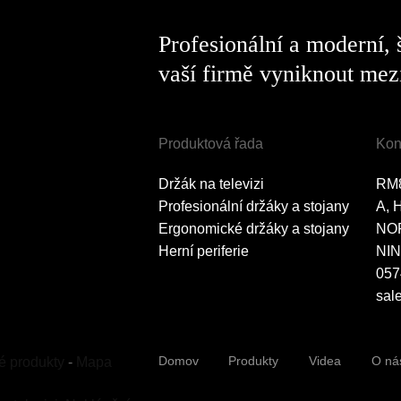
Profesionální a moderní,
vaší firmě vyniknout mezi
Produktová řada
Kon
Držák na televizi
RM
Profesionální držáky a stojany
A, 
Ergonomické držáky a stojany
NO
Herní periferie
NIN
057
sal
Domov
Produkty
Videa
O ná
é produkty
-
Mapa