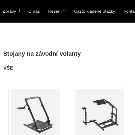
Zprávy
O nás
Řešení
Často kladené otázky
Konta
Stojany na závodní volanty
VŠE