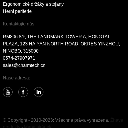
Ergonomické držáky a stojany
Herní periferie
Kontaktujte nás
RM806 8/F, THE LANDMARK TOWER A, HONGTAI
PLAZA, 123 HAIYAN NORTH ROAD, OKRES YINZHOU,
NINGBO, 315000
0574-27907971
sales@charmtech.cn
Naše adresa:
© Copyright - 2010-2023: Všechna práva vyhrazena.
Žhavé
produkty
-
Mapa stránek