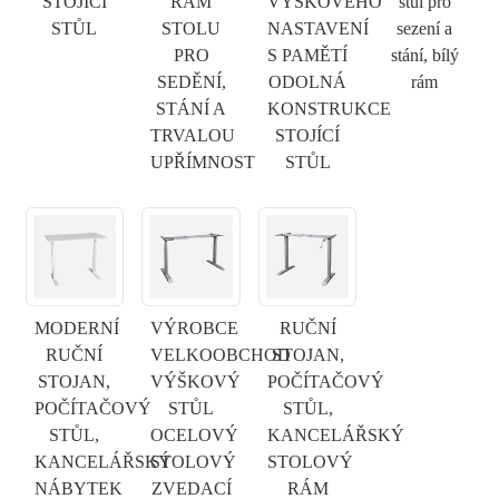
STOJÍCÍ
RÁM
VÝŠKOVÉHO
stůl pro
STŮL
STOLU
NASTAVENÍ
sezení a
PRO
S PAMĚTÍ
stání, bílý
SEDĚNÍ,
ODOLNÁ
rám
STÁNÍ A
KONSTRUKCE
TRVALOU
STOJÍCÍ
UPŘÍMNOST
STŮL
MODERNÍ
VÝROBCE
RUČNÍ
RUČNÍ
VELKOOBCHOD
STOJAN,
×
STOJAN,
VÝŠKOVÝ
POČÍTAČOVÝ
ODESLAT ŽÁDOST
POČÍTAČOVÝ
STŮL
STŮL,
STŮL,
OCELOVÝ
KANCELÁŘSKÝ
KANCELÁŘSKÝ
STOLOVÝ
STOLOVÝ
NÁBYTEK
ZVEDACÍ
RÁM