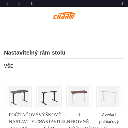
Nastavitelný rám stolu
VŠE
POČÍTAČOVÝ
VÝŠKOVĚ
3
Zvedací
NASTAVITELNÝ
NASTAVITELNÝ
ÚROVNĚ
počítačový