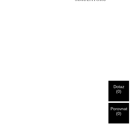
Dotaz
(
0
)
Porovnat
(
0
)