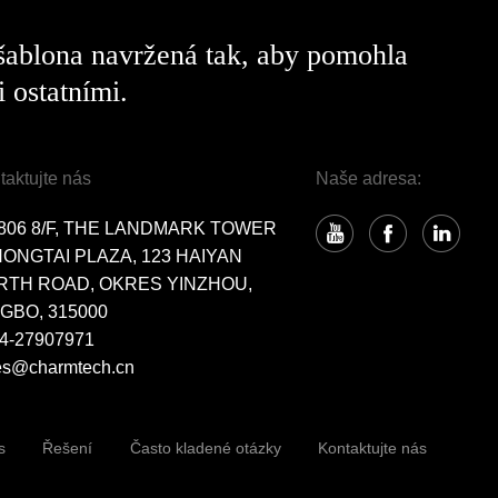
 šablona navržená tak, aby pomohla
 ostatními.
taktujte nás
Naše adresa:
806 8/F, THE LANDMARK TOWER
HONGTAI PLAZA, 123 HAIYAN
RTH ROAD, OKRES YINZHOU,
GBO, 315000
4-27907971
es@charmtech.cn
s
Řešení
Často kladené otázky
Kontaktujte nás