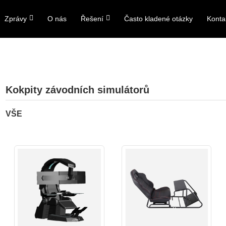
Zprávy
O nás
Řešení
Často kladené otázky
Konta
Kokpity závodních simulátorů
VŠE