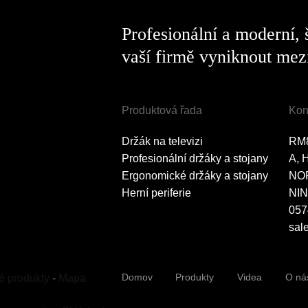
Profesionální a moderní,
vaší firmě vyniknout mezi
Produktová řada
Kon
Držák na televizi
RM
Profesionální držáky a stojany
A, 
Ergonomické držáky a stojany
NO
Herní periferie
NIN
057
sal
Domov
Produkty
Videa
O ná
é produkty
-
Mapa