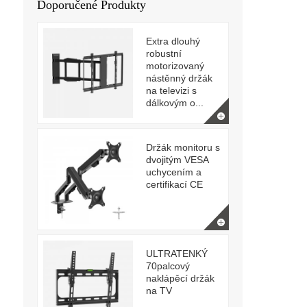
Doporučené Produkty
Extra dlouhý
robustní
motorizovaný
nástěnný držák
na televizi s
dálkovým o...
Držák monitoru s
dvojitým VESA
uchycením a
certifikací CE
ULTRATENKÝ
70palcový
naklápěcí držák
na TV