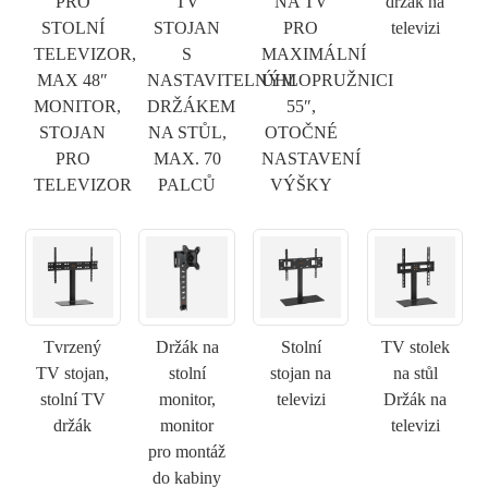
PRO
TV
NA TV
držák na
STOLNÍ
STOJAN
PRO
televizi
TELEVIZOR,
S
MAXIMÁLNÍ
MAX 48″
NASTAVITELNÝM
ÚHLOPRUŽNICI
MONITOR,
DRŽÁKEM
55″,
STOJAN
NA STŮL,
OTOČNÉ
PRO
MAX. 70
NASTAVENÍ
TELEVIZOR
PALCŮ
VÝŠKY
Tvrzený
Držák na
Stolní
TV stolek
TV stojan,
stolní
stojan na
na stůl
stolní TV
monitor,
televizi
Držák na
držák
monitor
televizi
pro montáž
do kabiny