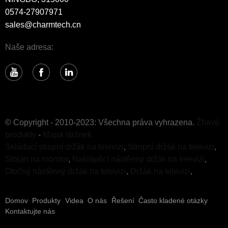
0574-27907971
sales@charmtech.cn
Naše adresa:
© Copyright - 2010-2023: Všechna práva vyhrazena.
Žhavé
produkty
-
Mapa stránek
Skládací stropní držák na televizi
,
Stropní držák na televizi
,
Stojan na monitor
,
Naklápěcí nástěnný držák na televizi
,
Otočný nástěnný držák na televizi
,
Držák na televizi
,
Domov
Produkty
Videa
O nás
Řešení
Často kladené otázky
Kontaktujte nás