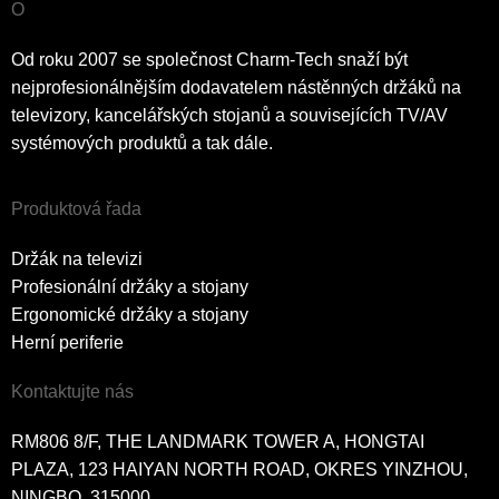
O
Od roku 2007 se společnost Charm-Tech snaží být
nejprofesionálnějším dodavatelem nástěnných držáků na
televizory, kancelářských stojanů a souvisejících TV/AV
systémových produktů a tak dále.
Produktová řada
Držák na televizi
Profesionální držáky a stojany
Ergonomické držáky a stojany
Herní periferie
Kontaktujte nás
RM806 8/F, THE LANDMARK TOWER A, HONGTAI
PLAZA, 123 HAIYAN NORTH ROAD, OKRES YINZHOU,
NINGBO, 315000