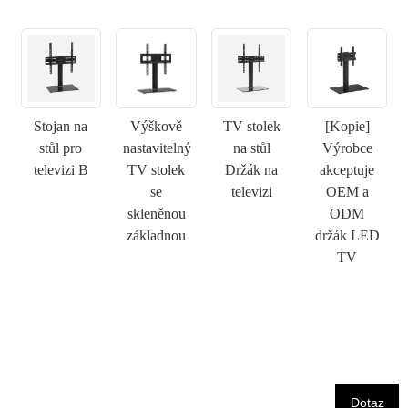
×
ODESLAT ŽÁDOST
Stojan na
Výškově
TV stolek
[Kopie]
stůl pro
nastavitelný
na stůl
Výrobce
televizi B
TV stolek
Držák na
akceptuje
×
se
televizi
OEM a
VYBERTE SI SVOU VLASTNÍ IDENTITU
skleněnou
ODM
×
základnou
držák LED
×
OVĚŘTE SVOU IDENTITU
TV
Jsem
Zákazník společnosti
Zadejte prosím níže svou aktuální pracovní e-mailovou
CHARM
adresu, abyste ověřili, že jste skutečným zákazníkem
CHARM.
Dotaz