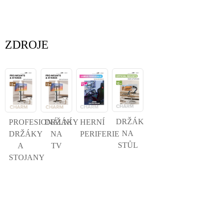
ZDROJE
×
ODESLAT ŽÁDOST
DRŽÁK
PROFESIONÁLNÍ
DRŽÁKY
HERNÍ
NA
DRŽÁKY
NA
PERIFERIE
×
VYBERTE SI SVOU VLASTNÍ IDENTITU
STŮL
A
TV
STOJANY
×
×
OVĚŘTE SVOU IDENTITU
Jsem
Zákazník společnosti
Zadejte prosím níže svou aktuální pracovní e-mailovou
CHARM
adresu, abyste ověřili, že jste skutečným zákazníkem