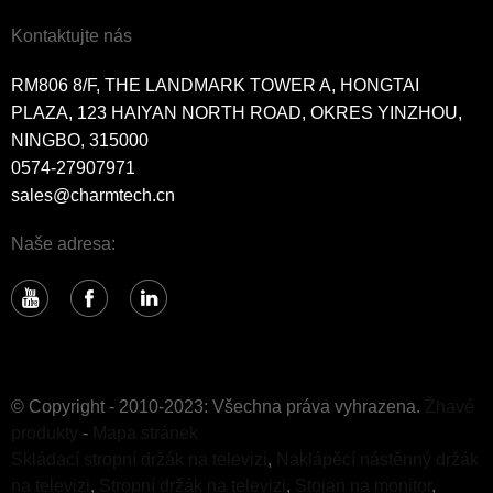
Kontaktujte nás
RM806 8/F, THE LANDMARK TOWER A, HONGTAI
PLAZA, 123 HAIYAN NORTH ROAD, OKRES YINZHOU,
NINGBO, 315000
0574-27907971
sales@charmtech.cn
Naše adresa:
© Copyright - 2010-2023: Všechna práva vyhrazena.
Žhavé
produkty
-
Mapa stránek
Skládací stropní držák na televizi
,
Naklápěcí nástěnný držák
na televizi
,
Stropní držák na televizi
,
Stojan na monitor
,