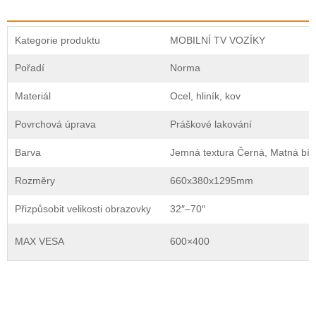
Kategorie produktu
MOBILNÍ TV VOZÍKY
Pořadí
Norma
Materiál
Ocel, hliník, kov
Povrchová úprava
Práškové lakování
Barva
Jemná textura Černá, Matná bíl
Rozměry
660x380x1295mm
Přizpůsobit velikosti obrazovky
32″–70″
MAX VESA
600×400