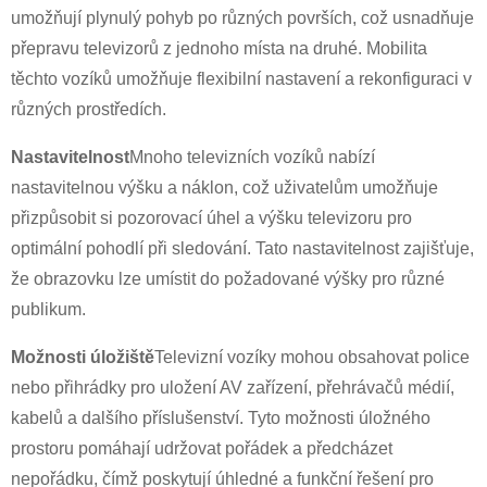
umožňují plynulý pohyb po různých površích, což usnadňuje
přepravu televizorů z jednoho místa na druhé. Mobilita
těchto vozíků umožňuje flexibilní nastavení a rekonfiguraci v
různých prostředích.
Nastavitelnost
Mnoho televizních vozíků nabízí
nastavitelnou výšku a náklon, což uživatelům umožňuje
přizpůsobit si pozorovací úhel a výšku televizoru pro
optimální pohodlí při sledování. Tato nastavitelnost zajišťuje,
že obrazovku lze umístit do požadované výšky pro různé
publikum.
×
ODESLAT ŽÁDOST
Možnosti úložiště
Televizní vozíky mohou obsahovat police
nebo přihrádky pro uložení AV zařízení, přehrávačů médií,
kabelů a dalšího příslušenství. Tyto možnosti úložného
prostoru pomáhají udržovat pořádek a předcházet
nepořádku, čímž poskytují úhledné a funkční řešení pro