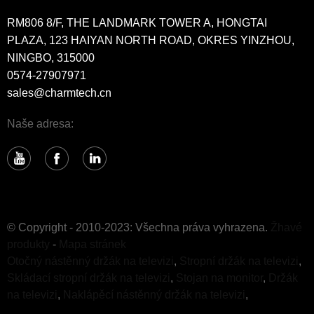
RM806 8/F, THE LANDMARK TOWER A, HONGTAI
PLAZA, 123 HAIYAN NORTH ROAD, OKRES YINZHOU,
NINGBO, 315000
0574-27907971
sales@charmtech.cn
Naše adresa:
© Copyright - 2010-2023: Všechna práva vyhrazena.
Žhavé
produkty
-
Mapa stránek
Otočný nástěnný držák na televizi
,
Stropní držák na televizi
,
Skládací stropní držák na televizi
,
Stojan na monitor
,
Držák
na televizi
,
Naklápěcí nástěnný držák na televizi
,