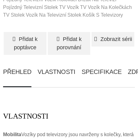
Pojízdný Televizní Stolek
TV Vozík
TV Vozík Na Kolečkách
TV Stolek
Vozík Na Televizní Stolek
Košík S Televizory
Přidat k
Přidat k
Zobrazit sérii
poptávce
porovnání
PŘEHLED
VLASTNOSTI
SPECIFIKACE
ZD
VLASTNOSTI
Mobilita
Vozíky pod televizory jsou navrženy s kolečky, která