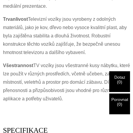
mediální prezentace.
×
VYBERTE SI SVOU VLASTNÍ IDENTITU
Trvanlivost
Televizní vozíky jsou vyrobeny z odolných
×
×
materiálů, jako je kov, dřevo nebo vysoce kvalitní plast, aby
OVĚŘTE SVOU IDENTITU
byla zajištěna stabilita a dlouhá životnost. Robustní
Jsem
konstrukce těchto vozíků zajišťuje, že bezpečně unesou
Zákazník společnosti
Zadejte prosím níže svou aktuální pracovní e-mailovou
hmotnost televizoru a dalšího vybavení.
CHARM
adresu, abyste ověřili, že jste skutečným zákazníkem
CHARM.
Všestrannost
TV vozíky jsou všestranné kusy nábytku, které
lze použít v různých prostředích, včetně učeben, zasedacích
Dotaz
Jsem
Obdrželi jsme vaši žádost a budeme
OVĚŘIT
váš odeslán
(
0
)
místností, veletrhů a prostor pro domácí zábavu. Díky své
Před odesláním prosím
OVĚŘIT VŠE
informace
informace pro ověřování a autorizaci. Jakmile
Nový návštěvník
přenosnosti a přizpůsobivosti jsou vhodné pro různé
Předložit
Zpět
jsou
OPRAVIT.
Nesprávné informace povedou k selhání
Po ověření totožnosti obdržíte e-mailové oznámení.
aplikace a potřeby uživatelů.
odeslání materiálů.
Porovnat
(
0
)
Předložit
Zpět
SPECIFIKACE