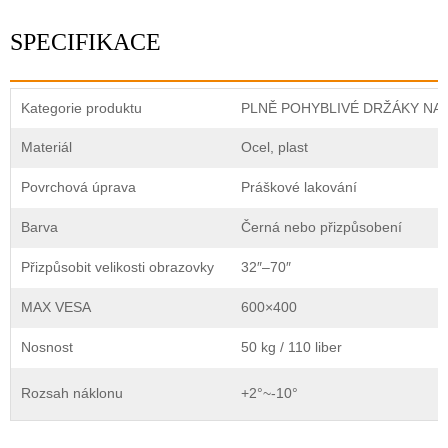
SPECIFIKACE
Kategorie produktu
PLNĚ POHYBLIVÉ DRŽÁKY NA 
Materiál
Ocel, plast
Povrchová úprava
Práškové lakování
Barva
Černá nebo přizpůsobení
Přizpůsobit velikosti obrazovky
32″–70″
MAX VESA
600×400
Nosnost
50 kg / 110 liber
Rozsah náklonu
+2°~-10°