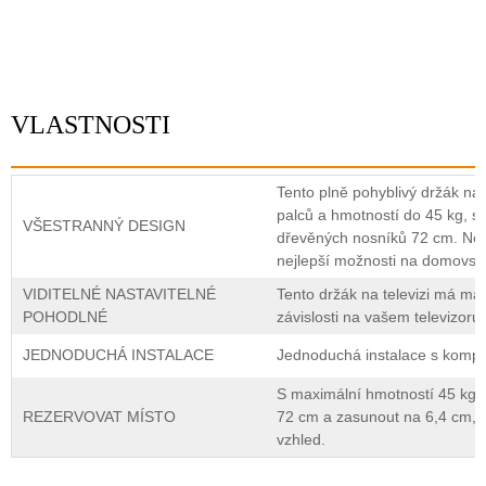
VLASTNOSTI
Tento plně pohyblivý držák na 
palců a hmotností do 45 kg, 
VŠESTRANNÝ DESIGN
dřevěných nosníků 72 cm. Neho
nejlepší možnosti na domovsk
VIDITELNÉ NASTAVITELNÉ
Tento držák na televizi má ma
POHODLNÉ
závislosti na vašem televizoru.
JEDNODUCHÁ INSTALACE
Jednoduchá instalace s kompl
S maximální hmotností 45 kg lz
REZERVOVAT MÍSTO
72 cm a zasunout na 6,4 cm, 
vzhled.