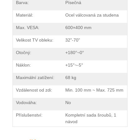
Barva:
Písečná
Materiál:
Ocel válcovaná za studena
Max. VESA:
600×400 mm
Velikost TV obleku:
32"-70"
Otočný:
+180°~0°
Náklon:
+15°~-5°
Maximální zatížení:
68 kg
Vzdálenost od zdi:
Min. 100 mm ~ Max. 725 mm
Vodováha:
No
Příslušenství:
Kompletní sada šroubů, 1
návod