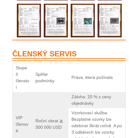
ČLENSKÝ SERVIS
Stupe
ň
Splňte
Práva, která požívala
členstv
podmínky
í
Záloha: 20 % z ceny
objednávky
Vzorkovací služba:
VIP
Bezplatné vzorky lze
Roční obrat ≧
členov
odebírat 3krát ročně. A po
300 000 USD
é
3 odběrech lze vzorky