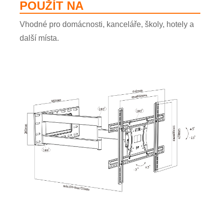
POUŽÍT NA
Vhodné pro domácnosti, kanceláře, školy, hotely a
×
další místa.
ODESLAT ŽÁDOST
×
VYBERTE SI SVOU VLASTNÍ IDENTITU
×
×
OVĚŘTE SVOU IDENTITU
Jsem
Zákazník společnosti
Zadejte prosím níže svou aktuální pracovní e-mailovou
CHARM
adresu, abyste ověřili, že jste skutečným zákazníkem
CHARM.