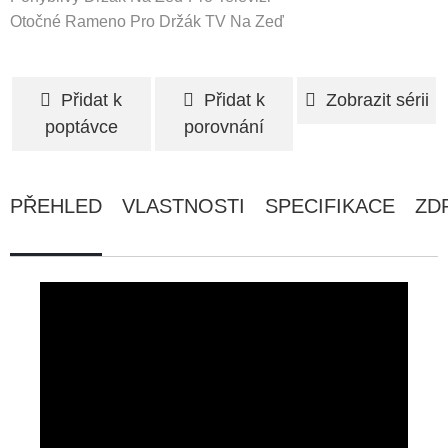
Otočné Rameno Pro Držák TV Na Zeď
Přidat k
Přidat k
Zobrazit sérii
poptávce
porovnání
PŘEHLED
VLASTNOSTI
SPECIFIKACE
ZD