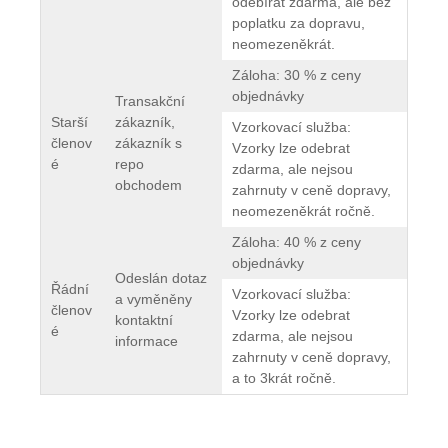
odebírat zdarma, ale bez
poplatku za dopravu,
neomezeněkrát.
Záloha: 30 % z ceny
objednávky
Transakční
Starší
zákazník,
Vzorkovací služba:
členov
zákazník s
Vzorky lze odebrat
é
repo
zdarma, ale nejsou
obchodem
zahrnuty v ceně dopravy,
neomezeněkrát ročně.
Záloha: 40 % z ceny
objednávky
Odeslán dotaz
Řádní
Vzorkovací služba:
a vyměněny
členov
Vzorky lze odebrat
kontaktní
é
zdarma, ale nejsou
informace
zahrnuty v ceně dopravy,
a to 3krát ročně.