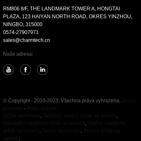
RM806 8/F, THE LANDMARK TOWER A, HONGTAI
PLAZA, 123 HAIYAN NORTH ROAD, OKRES YINZHOU,
NINGBO, 315000
0574-27907971
sales@charmtech.cn
Naše adresa:
© Copyright - 2010-2023: Všechna práva vyhrazena.
Žhavé
produkty
-
Mapa stránek
Držák na televizi
,
Skládací stropní držák na televizi
,
Naklápěcí nástěnný držák na televizi
,
Otočný nástěnný
držák na televizi
,
Stojan na monitor
,
Stropní držák na
televizi
,