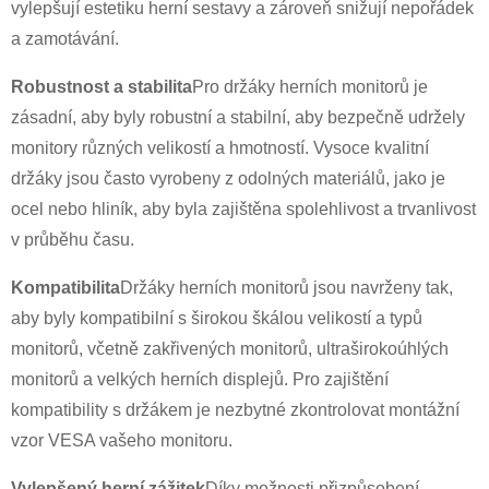
vylepšují estetiku herní sestavy a zároveň snižují nepořádek
a zamotávání.
Robustnost a stabilita
Pro držáky herních monitorů je
zásadní, aby byly robustní a stabilní, aby bezpečně udržely
monitory různých velikostí a hmotností. Vysoce kvalitní
držáky jsou často vyrobeny z odolných materiálů, jako je
ocel nebo hliník, aby byla zajištěna spolehlivost a trvanlivost
v průběhu času.
Kompatibilita
Držáky herních monitorů jsou navrženy tak,
aby byly kompatibilní s širokou škálou velikostí a typů
monitorů, včetně zakřivených monitorů, ultraširokoúhlých
monitorů a velkých herních displejů. Pro zajištění
kompatibility s držákem je nezbytné zkontrolovat montážní
vzor VESA vašeho monitoru.
×
ODESLAT ŽÁDOST
Vylepšený herní zážitek
Díky možnosti přizpůsobení