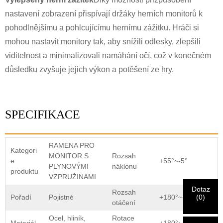
nastavení zobrazení přispívají držáky herních monitorů k
pohodlnějšímu a pohlcujícímu hernímu zážitku. Hráči si
mohou nastavit monitory tak, aby snížili odlesky, zlepšili
viditelnost a minimalizovali namáhání očí, což v konečném
důsledku zvyšuje jejich výkon a potěšení ze hry.
×
VYBERTE SI SVOU VLASTNÍ IDENTITU
×
×
OVĚŘTE SVOU IDENTITU
SPECIFIKACE
Jsem
Zákazník společnosti
Zadejte prosím níže svou aktuální pracovní e-mailovou
RAMENA PRO
Kategori
CHARM
adresu, abyste ověřili, že jste skutečným zákazníkem
MONITOR S
Rozsah
e
+55°~-5°
CHARM.
PLYNOVÝMI
náklonu
produktu
VZPRUŽINAMI
Dotaz
Rozsah
Jsem
Obdrželi jsme vaši žádost a budeme
OVĚŘIT
váš odeslán
(
0
)
Pořadí
Pojistné
+180°~-180°
otáčení
Před odesláním prosím
OVĚŘIT VŠE
informace
informace pro ověřování a autorizaci. Jakmile
Nový návštěvník
Předložit
Zpět
jsou
OPRAVIT.
Nesprávné informace povedou k selhání
Po ověření totožnosti obdržíte e-mailové oznámení.
Ocel, hliník,
Rotace