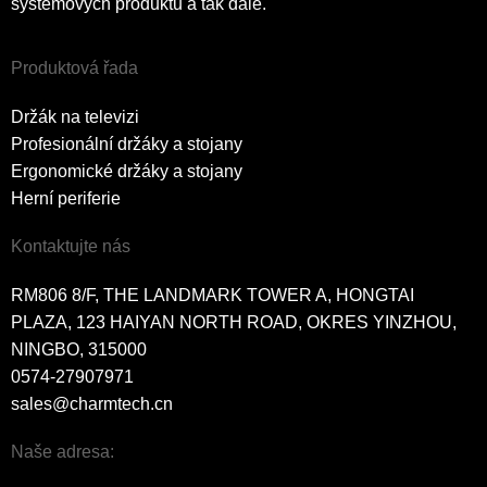
systémových produktů a tak dále.
Produktová řada
Držák na televizi
Profesionální držáky a stojany
Ergonomické držáky a stojany
Herní periferie
Kontaktujte nás
RM806 8/F, THE LANDMARK TOWER A, HONGTAI
PLAZA, 123 HAIYAN NORTH ROAD, OKRES YINZHOU,
NINGBO, 315000
0574-27907971
sales@charmtech.cn
Naše adresa: