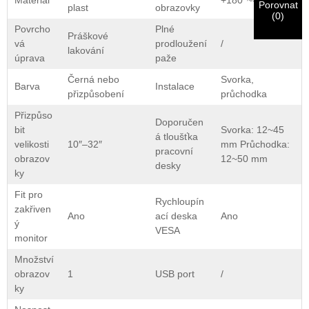
Materiál
+180°~-180°
odeslání materiálů.
Porovnat
plast
obrazovky
(
0
)
Povrcho
Plné
Práškové
vá
prodloužení
/
Předložit
Zpět
lakování
úprava
paže
Černá nebo
Svorka,
Barva
Instalace
přizpůsobení
průchodka
Přizpůso
Doporučen
bit
Svorka: 12~45
á tloušťka
velikosti
10″–32″
mm Průchodka:
pracovní
obrazov
12~50 mm
desky
ky
Fit pro
Rychloupín
zakřiven
Ano
ací deska
Ano
ý
VESA
monitor
Množství
obrazov
1
USB port
/
ky