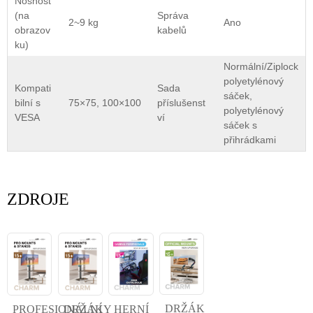
Nosnost
(na
Správa
2~9 kg
Ano
obrazov
kabelů
ku)
Normální/Ziplock
polyetylénový
Kompati
Sada
sáček,
bilní s
75×75, 100×100
příslušenst
polyetylénový
VESA
ví
sáček s
přihrádkami
ZDROJE
DRŽÁK
PROFESIONÁLNÍ
DRŽÁKY
HERNÍ