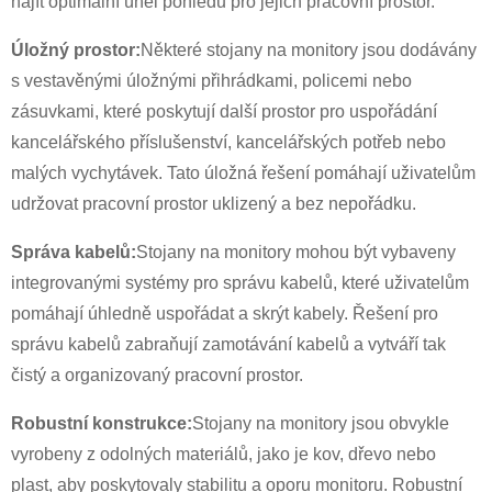
najít optimální úhel pohledu pro jejich pracovní prostor.
Úložný prostor:
Některé stojany na monitory jsou dodávány
s vestavěnými úložnými přihrádkami, policemi nebo
zásuvkami, které poskytují další prostor pro uspořádání
kancelářského příslušenství, kancelářských potřeb nebo
malých vychytávek. Tato úložná řešení pomáhají uživatelům
udržovat pracovní prostor uklizený a bez nepořádku.
Správa kabelů:
Stojany na monitory mohou být vybaveny
integrovanými systémy pro správu kabelů, které uživatelům
pomáhají úhledně uspořádat a skrýt kabely. Řešení pro
správu kabelů zabraňují zamotávání kabelů a vytváří tak
čistý a organizovaný pracovní prostor.
Robustní konstrukce:
Stojany na monitory jsou obvykle
vyrobeny z odolných materiálů, jako je kov, dřevo nebo
plast, aby poskytovaly stabilitu a oporu monitoru. Robustní