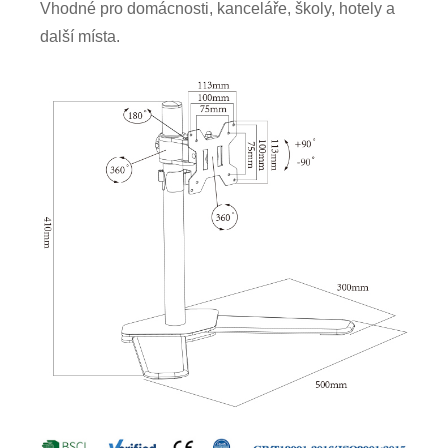
Vhodné pro domácnosti, kanceláře, školy, hotely a
další místa.
×
ODESLAT ŽÁDOST
×
VYBERTE SI SVOU VLASTNÍ IDENTITU
×
×
OVĚŘTE SVOU IDENTITU
Jsem