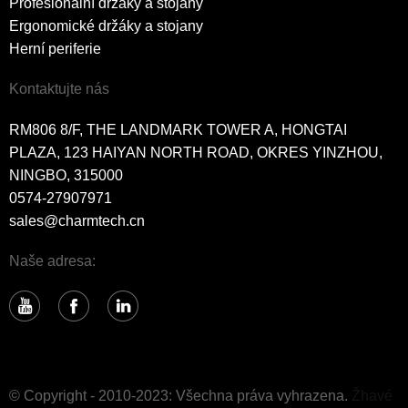
Profesionální držáky a stojany
Ergonomické držáky a stojany
Herní periferie
Kontaktujte nás
RM806 8/F, THE LANDMARK TOWER A, HONGTAI
PLAZA, 123 HAIYAN NORTH ROAD, OKRES YINZHOU,
NINGBO, 315000
0574-27907971
sales@charmtech.cn
Naše adresa:
© Copyright - 2010-2023: Všechna práva vyhrazena.
Žhavé