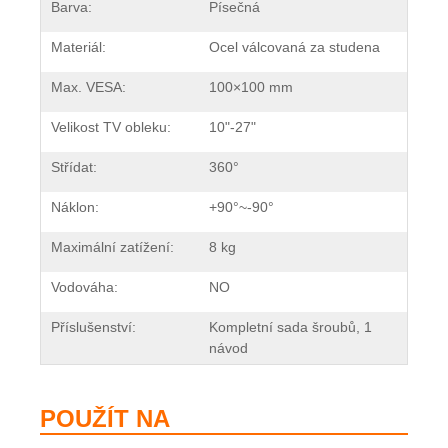
Barva:
Písečná
Materiál:
Ocel válcovaná za studena
Max. VESA:
100×100 mm
Velikost TV obleku:
10"-27"
Střídat:
360°
Náklon:
+90°~-90°
Maximální zatížení:
8 kg
Vodováha:
NO
Příslušenství:
Kompletní sada šroubů, 1
návod
POUŽÍT NA