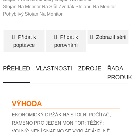
Stojan Na Monitor Na Stůl
Zvedák Stojanu Na Monitor
Pohyblivý Stojan Na Monitor
Přidat k
Přidat k
Zobrazit sérii
poptávce
porovnání
PŘEHLED
VLASTNOSTI
ZDROJE
ŘADA
PRODUK
VÝHODA
EKONOMICKÝ DRŽÁK NA STOLNÍ POČÍTAČ;
RAMENO PRO JEDEN MONITOR; TĚŽKÝ;
VOLNÝ; NENÍ SNADNO SE VYKLÁDÁ; PLNĚ