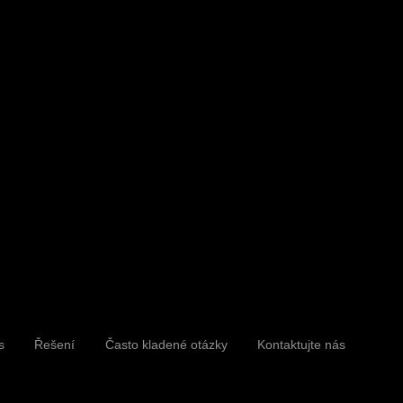
6 8/F, THE LANDMARK TOWER
NGTAI PLAZA, 123 HAIYAN
H ROAD, OKRES YINZHOU,
O, 315000
s
Řešení
Často kladené otázky
Kontaktujte nás
27907971
@charmtech.cn