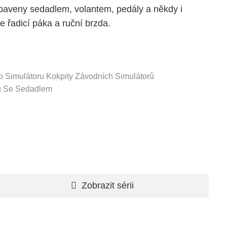
baveny sedadlem, volantem, pedály a někdy i
je řadicí páka a ruční brzda.
o Simulátoru
Kokpity Závodních Simulátorů
g Se Sedadlem
Zobrazit sérii