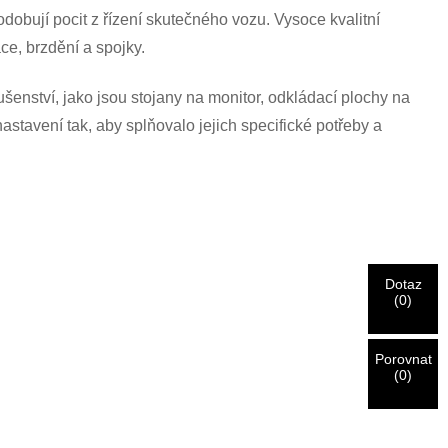
obují pocit z řízení skutečného vozu. Vysoce kvalitní
ce, brzdění a spojky.
šenství, jako jsou stojany na monitor, odkládací plochy na
stavení tak, aby splňovalo jejich specifické potřeby a
Dotaz
(
0
)
Porovnat
(
0
)