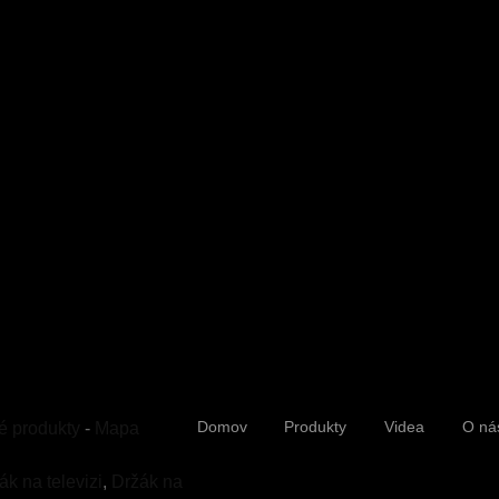
Držák na televizi
RM80
Profesionální držáky a stojany
A, HO
Ergonomické držáky a stojany
NORT
Herní periferie
NINGB
Domov
Produkty
Videa
O ná
é produkty
-
Mapa
0574-
sales
k na televizi
,
Držák na