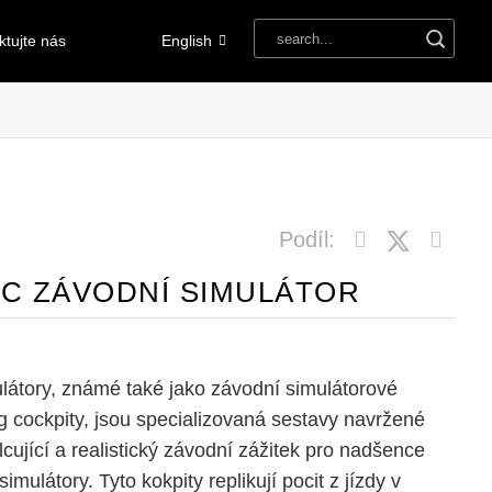
ktujte nás
English
Podíl:
PC ZÁVODNÍ SIMULÁTOR
látory, známé také jako závodní simulátorové
 cockpity, jsou specializovaná sestavy navržené
cující a realistický závodní zážitek pro nadšence
imulátory. Tyto kokpity replikují pocit z jízdy v