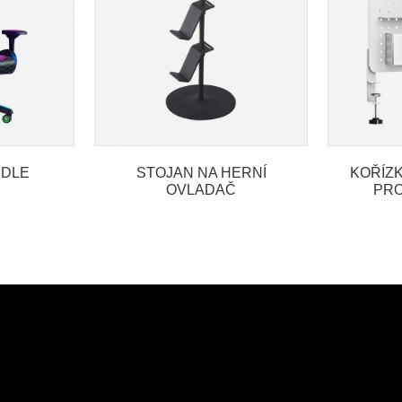
IDLE
STOJAN NA HERNÍ
KOŘÍZ
OVLADAČ
PRO
HER
SADA P