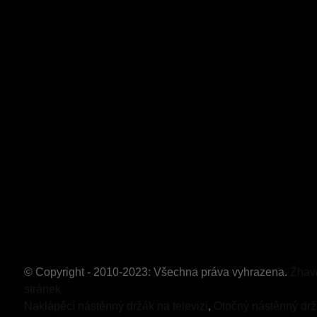
© Copyright - 2010-2023: Všechna práva vyhrazena.
Žhav
stránek
Naklápěcí nástěnný držák na televizi
,
Otočný nástěnný držá