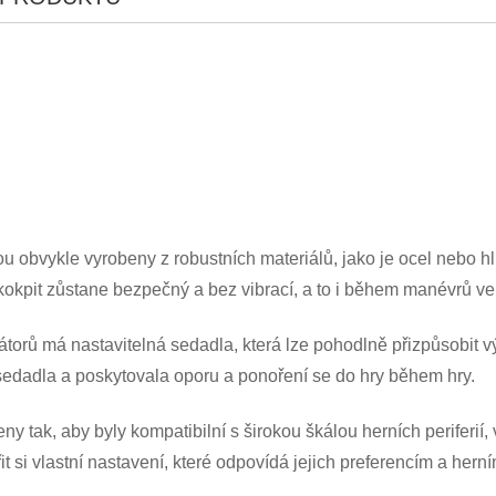
u obvykle vyrobeny z robustních materiálů, jako je ocel nebo hli
 kokpit zůstane bezpečný a bez vibrací, a to i během manévrů ve
torů má nastavitelná sedadla, která lze pohodlně přizpůsobit v
×
ODESLAT ŽÁDOST
edadla a poskytovala oporu a ponoření se do hry během hry.
y tak, aby byly kompatibilní s širokou škálou herních periferií, 
t si vlastní nastavení, které odpovídá jejich preferencím a herní