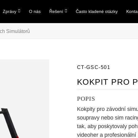
Zprávy
O nás
Řešení
Často kladené otázky
Konta
ch Simulátorů
CT-GSC-501
KOKPIT PRO 
POPIS
Kokpity pro závodní simu
soupravy nebo sim racing
tak, aby poskytovaly pohl
videoher a profesionální s