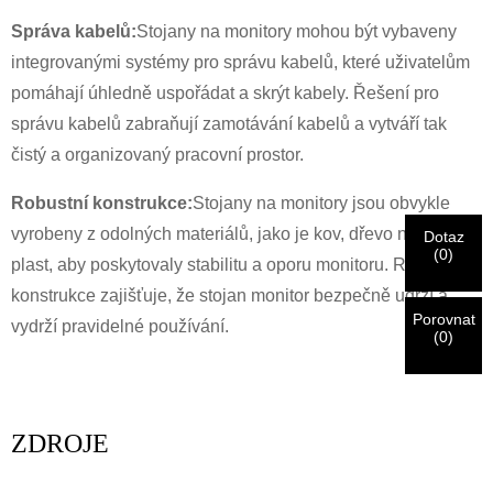
Správa kabelů:
Stojany na monitory mohou být vybaveny
×
×
OVĚŘTE SVOU IDENTITU
integrovanými systémy pro správu kabelů, které uživatelům
Jsem
pomáhají úhledně uspořádat a skrýt kabely. Řešení pro
Zákazník společnosti
správu kabelů zabraňují zamotávání kabelů a vytváří tak
Zadejte prosím níže svou aktuální pracovní e-mailovou
čistý a organizovaný pracovní prostor.
CHARM
adresu, abyste ověřili, že jste skutečným zákazníkem
CHARM.
Robustní konstrukce:
Stojany na monitory jsou obvykle
vyrobeny z odolných materiálů, jako je kov, dřevo nebo
Dotaz
Jsem
Obdrželi jsme vaši žádost a budeme
OVĚŘIT
váš odeslán
(
0
)
plast, aby poskytovaly stabilitu a oporu monitoru. Robustní
Před odesláním prosím
OVĚŘIT VŠE
informace
informace pro ověřování a autorizaci. Jakmile
Nový návštěvník
Předložit
Zpět
jsou
OPRAVIT.
Nesprávné informace povedou k selhání
konstrukce zajišťuje, že stojan monitor bezpečně udrží a
Po ověření totožnosti obdržíte e-mailové oznámení.
odeslání materiálů.
Porovnat
vydrží pravidelné používání.
(
0
)
Předložit
Zpět
ZDROJE