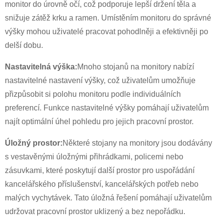
monitor do úrovně očí, což podporuje lepší držení těla a
snižuje zátěž krku a ramen. Umístěním monitoru do správné
výšky mohou uživatelé pracovat pohodlněji a efektivněji po
delší dobu.
Nastavitelná výška:
Mnoho stojanů na monitory nabízí
nastavitelné nastavení výšky, což uživatelům umožňuje
přizpůsobit si polohu monitoru podle individuálních
preferencí. Funkce nastavitelné výšky pomáhají uživatelům
×
najít optimální úhel pohledu pro jejich pracovní prostor.
ODESLAT ŽÁDOST
Úložný prostor:
Některé stojany na monitory jsou dodávány
s vestavěnými úložnými přihrádkami, policemi nebo
zásuvkami, které poskytují další prostor pro uspořádání
kancelářského příslušenství, kancelářských potřeb nebo
malých vychytávek. Tato úložná řešení pomáhají uživatelům
×
udržovat pracovní prostor uklizený a bez nepořádku.
VYBERTE SI SVOU VLASTNÍ IDENTITU