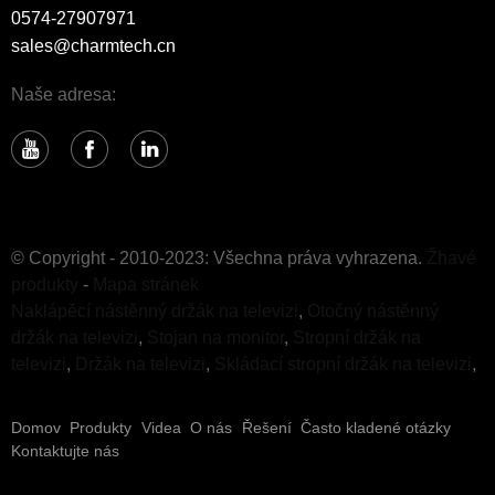
0574-27907971
sales@charmtech.cn
Naše adresa:
© Copyright - 2010-2023: Všechna práva vyhrazena.
Žhavé
produkty
-
Mapa stránek
Naklápěcí nástěnný držák na televizi
,
Otočný nástěnný
držák na televizi
,
Stojan na monitor
,
Stropní držák na
televizi
,
Držák na televizi
,
Skládací stropní držák na televizi
,
Domov
Produkty
Videa
O nás
Řešení
Často kladené otázky
Kontaktujte nás