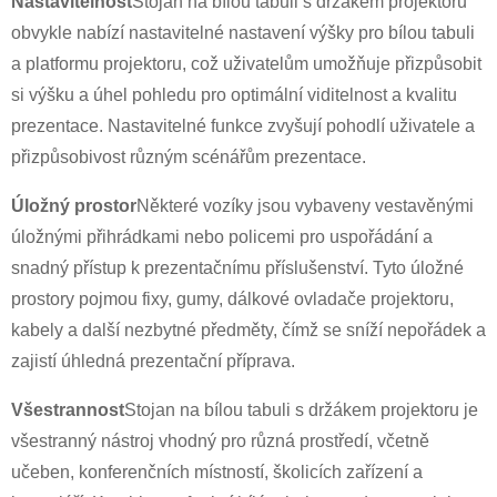
Nastavitelnost
Stojan na bílou tabuli s držákem projektoru
obvykle nabízí nastavitelné nastavení výšky pro bílou tabuli
a platformu projektoru, což uživatelům umožňuje přizpůsobit
si výšku a úhel pohledu pro optimální viditelnost a kvalitu
prezentace. Nastavitelné funkce zvyšují pohodlí uživatele a
×
ODESLAT ŽÁDOST
přizpůsobivost různým scénářům prezentace.
Úložný prostor
Některé vozíky jsou vybaveny vestavěnými
úložnými přihrádkami nebo policemi pro uspořádání a
snadný přístup k prezentačnímu příslušenství. Tyto úložné
prostory pojmou fixy, gumy, dálkové ovladače projektoru,
kabely a další nezbytné předměty, čímž se sníží nepořádek a
×
VYBERTE SI SVOU VLASTNÍ IDENTITU
zajistí úhledná prezentační příprava.
×
Všestrannost
Stojan na bílou tabuli s držákem projektoru je
×
OVĚŘTE SVOU IDENTITU
všestranný nástroj vhodný pro různá prostředí, včetně
Jsem
učeben, konferenčních místností, školicích zařízení a
Zákazník společnosti