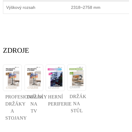
Výškový rozsah
2318~2758 mm
ZDROJE
DRŽÁK
PROFESIONÁLNÍ
DRŽÁKY
HERNÍ
NA
DRŽÁKY
NA
PERIFERIE
STŮL
A
TV
STOJANY