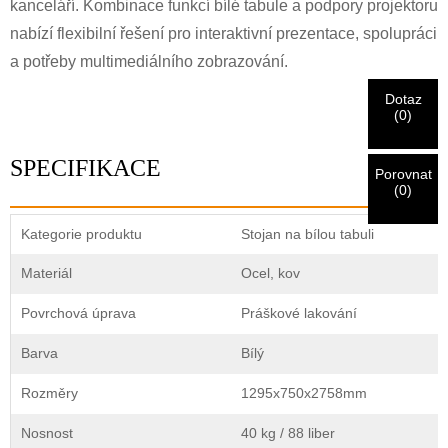
Zadejte prosím níže svou aktuální pracovní e-mailovou
kanceláří. Kombinace funkcí bílé tabule a podpory projektoru
CHARM
adresu, abyste ověřili, že jste skutečným zákazníkem
nabízí flexibilní řešení pro interaktivní prezentace, spolupráci
CHARM.
a potřeby multimediálního zobrazování.
Dotaz
Jsem
Obdrželi jsme vaši žádost a budeme
OVĚŘIT
váš odeslán
(
0
)
Před odesláním prosím
OVĚŘIT VŠE
informace
informace pro ověřování a autorizaci. Jakmile
Nový návštěvník
Předložit
Zpět
jsou
OPRAVIT.
Nesprávné informace povedou k selhání
Po ověření identifikace obdržíte e-mailové oznámení.
SPECIFIKACE
odeslání materiálů.
Porovnat
(
0
)
Předložit
Zpět
Kategorie produktu
Stojan na bílou tabuli
Materiál
Ocel, kov
Povrchová úprava
Práškové lakování
Barva
Bílý
Rozměry
1295x750x2758mm
Nosnost
40 kg / 88 liber